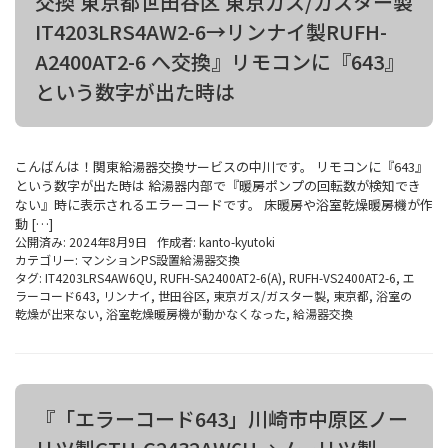
交換 東京都世田谷区 東京ガス/ガスター製
IT4203LRS4AW2-6→リンナイ製RUFH-
A2400AT2-6 へ交換』リモコンに『643』
という数字が出た時は
こんばんは！関東給湯器交換サービスの中川です。 リモコンに『643』
という数字が出た時は 給湯器内部で『暖房ポンプの回転数が検知でき
ない』時に表示されるエラーコードです。 床暖房や浴室乾燥暖房機が作
動 […]
公開済み: 2024年8月9日
作成者:
kanto-kyutoki
カテゴリー:
マンションPS設置給湯器交換
タグ:
IT4203LRS4AW6QU
,
RUFH-SA2400AT2-6(A)
,
RUFH-VS2400AT2-6
,
エ
ラーコード643
,
リンナイ
,
世田谷区
,
東京ガス/ガスター製
,
東京都
,
浴室の
乾燥が出来ない
,
浴室乾燥暖房機が動かなくなった
,
給湯器交換
『「エラーコード643」川崎市中原区ノー