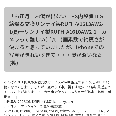
「お正月 お湯が出ない PS内設置TES
給湯器交換リンナイ製RUFH-V1613AW2-
1(B)→リンナイ製RUFH-A1610AW2-1」カ
メラって難しい(;´Д｀)画素数で綺麗さが
決まると思っていましたが、iPhoneでの
写真がきれいすぎて・・・奥が深いなぁ
(笑)
こんばんは！関東給湯器交換サービスの中川聖太です！ 久しぶりの投
稿になってしまいましたが、変わらず中川親子は元気です(笑) 最近思っ
ていることがありまして、今仕事で使っているカメラが防水・防塵・耐
衝撃 […]
公開済み: 2022年6月25日
作成者:
kanto-kyutoki
カテゴリー:
マンションPS設置給湯器交換
タグ:
16号
,
PS設置
,
TES給湯器
,
お正月
,
お湯が出ない
,
エラーコード643
,
マ
ンション
,
リンナイ
,
交換工事
,
代替え機
,
側方排気
,
東京都
,
清瀬市
,
貸し出