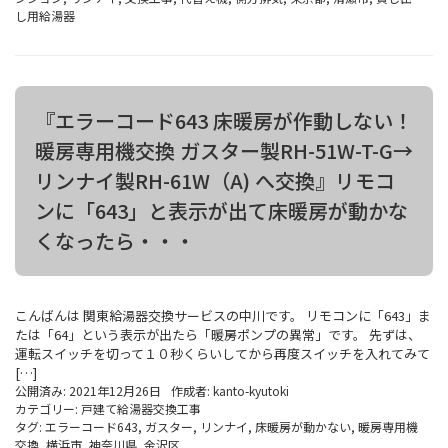
し用給湯器
『エラーコード643 床暖房が作動しない！
暖房専用機交換 ガスター製RH-51W-T-G→
リンナイ製RH-61W（A) へ交換』リモコ
ンに「643」と表示が出て床暖房が動かな
くなったら・・・
こんばんは 関東給湯器交換サービスの中川です。 リモコンに「643」ま
たは「64」という表示が出たら「暖房ポンプの異常」です。 先ずは、
運転スイッチを切って１０秒くらいしてから再度スイッチを入れてみて
[…]
公開済み: 2021年12月26日
作成者:
kanto-kyutoki
カテゴリー:
戸建て給湯器交換工事
タグ:
エラーコード643
,
ガスター
,
リンナイ
,
床暖房が動かない
,
暖房専用機
交換
,
横浜市
,
神奈川県
,
金沢区