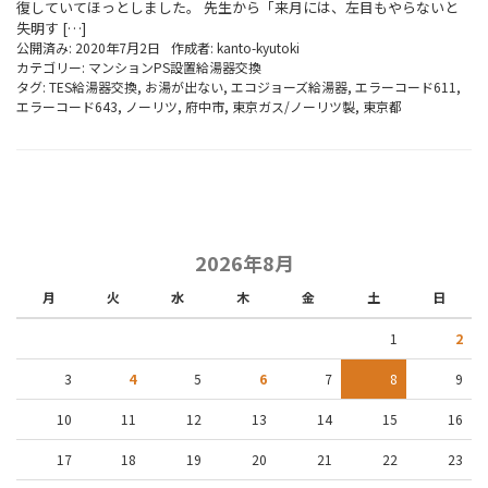
復していてほっとしました。 先生から「来月には、左目もやらないと
失明す […]
公開済み: 2020年7月2日
作成者:
kanto-kyutoki
カテゴリー:
マンションPS設置給湯器交換
タグ:
TES給湯器交換
,
お湯が出ない
,
エコジョーズ給湯器
,
エラーコード611
,
エラーコード643
,
ノーリツ
,
府中市
,
東京ガス/ノーリツ製
,
東京都
2026年8月
月
火
水
木
金
土
日
1
2
3
4
5
6
7
8
9
10
11
12
13
14
15
16
17
18
19
20
21
22
23