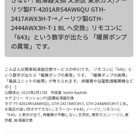
リツ製FT-4201ARS4AW6QU GTH-
2417AWX3H-T→ノーリツ製GTH-
2444AWX3H-T-1 BL へ交換』リモコンに
「643」という数字が出たら 「暖房ポンプ
の異常」です。
こんばんは関東給湯器交換サービスの中川です。 リモコンに「643」と
いう数字が出たら「暖房ポンプの異常」です。 「暖房ポンプの故障」
「電装ユニットの故障」が考えられます。 床暖房や浴室乾燥暖房機など
の […]
公開済み: 2023年2月13日
作成者:
kanto-kyutoki
カテゴリー:
マンションPS設置給湯器交換
タグ:
FT-4201ARS4AW6QU
,
GTH-2417AWX3H-T
,
GTH-2444AWX3H-T-1 BL
,
お風呂の追い炊きができない
,
エラーコード643
,
ノーリツ
,
リモコンに
「643」と表示が出て
,
床暖房が作動しない
,
文京区
,
東京ガス/ノーリツ
,
東
京都
,
給湯器交換