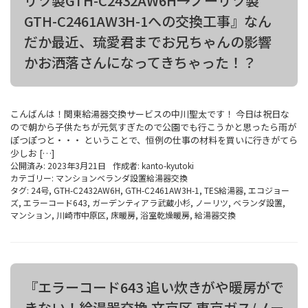
リツ製GTH-C2432AW6H→ノーリツ製
GTH-C2461AW3H-1への交換工事』なん
だか最近、琉愛君までお兄ちゃんの影響
かお洒落さんになってきちゃった！？
こんばんは！関東給湯器交換サービスの中川聖太です！ 今日は祝日な
ので朝から子供たちが元気すぎたので公園でも行こうかと思ったら雨が
ぽつぽつと・・・ ということで、恒例の仕事の材料を買いに行きがてら
少しお […]
公開済み: 2023年3月21日
作成者:
kanto-kyutoki
カテゴリー:
マンションベランダ設置給湯器交換
タグ:
24号
,
GTH-C2432AW6H
,
GTH-C2461AW3H-1
,
TES給湯器
,
エコジョー
ズ
,
エラーコード643
,
ガーデンティアラ武蔵小杉
,
ノーリツ
,
ベランダ設置
,
マンション
,
川崎市中原区
,
床暖房
,
浴室乾燥暖房
,
給湯器交換
『エラーコード643 追い炊きがや暖房がで
きない！給湯器交換 文京区 東京ガス/ノー