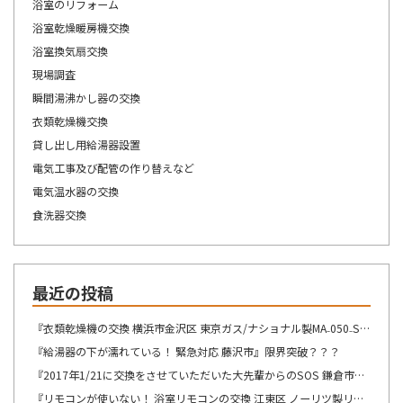
浴室のリフォーム
浴室乾燥暖房機交換
浴室換気扇交換
現場調査
瞬間湯沸かし器の交換
衣類乾燥機交換
貸し出し用給湯器設置
電気工事及び配管の作り替えなど
電気温水器の交換
食洗器交換
最近の投稿
『衣類乾燥機の交換 横浜市金沢区 東京ガス/ナショナル製MA₋050₋ST→リンナイ製RDT-54S-SV へ交換』想像が出来ないですね・・・
『給湯器の下が濡れている！ 緊急対応 藤沢市』限界突破？？？
『2017年1/21に交換をさせていただいた大先輩からのSOS 鎌倉市』この週末は、少しゆっくり出来そうです！！！
『リモコンが使いない！ 浴室リモコンの交換 江東区 ノーリツ製リモコン RC-8201Sの交換』自然の驚異を感じますね。