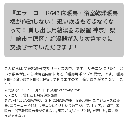
『エラーコード643 床暖房・浴室乾燥暖房
機が作動しない！ 追い炊きもできなくな
って！ 貸し出し用給湯器の設置 神奈川県
川崎市中原区』給湯器が入り次第すぐに
交換させていただきます！
こんにちは 関東給湯器交換サービスの中川です。 リモコンに「643」と
いう数字が出たら給湯器内部にある「暖房用ポンプの異常」です。 暖房
回路と追い炊き回路は連動しておりますので「追い炊きができない」こ
[…]
公開済み: 2022年11月4日
作成者:
kanto-kyutoki
カテゴリー:
貸し出し用給湯器設置
タグ:
FT4202ARSAW6CU
,
GTH-C2432AW6H
,
TES給湯器
,
エコジョーズ給湯
器
,
エラーコード643
,
リモコンに643という数字が出て
,
中原区
,
川崎市
,
床
暖房・浴室乾燥暖房機が使えない
,
東京ガス/ノーリツ製
,
神奈川県
,
追い炊
きができない