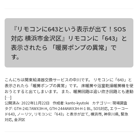
『リモコンに643という表示が出て！SOS
対応 横浜市金沢区』リモコンに「643」と
表示されたら 「暖房ポンプの異常」で
す。
こんにちは関東給湯器交換サービスの中川です。 リモコンに「643」と
表示されたら「暖房ポンプの異常」です。 床暖房や浴室乾燥暖房機を使
おうとすると出てしまいます。 また、暖房回路は追い炊き回路とも連動
[…]
公開済み: 2022年11月22日
作成者:
kanto-kyutoki
カテゴリー:
現場調査
タグ:
GTH-2417AWX3H-H
,
GTH-2444AWX3H-H-1 BL
,
SOS対応
,
エラーコー
ド643
,
ノーリツ
,
リモコンに「643」と表示が出て
,
横浜市
,
神奈川県
,
緊急
対応
,
金沢区