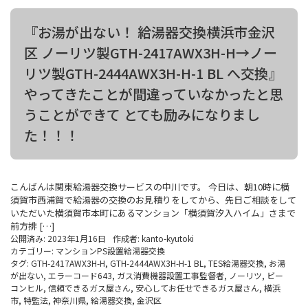
『お湯が出ない！ 給湯器交換横浜市金沢
区 ノーリツ製GTH-2417AWX3H-H→ノー
リツ製GTH-2444AWX3H-H-1 BL へ交換』
やってきたことが間違っていなかったと思
うことができて とても励みになりまし
た！！！
こんばんは関東給湯器交換サービスの中川です。 今日は、朝10時に横
須賀市西浦賀で給湯器の交換のお見積りをしてから、先日ご相談をして
いただいた横須賀市本町にあるマンション「横須賀汐入ハイム」さまで
前方排 […]
公開済み: 2023年1月16日
作成者:
kanto-kyutoki
カテゴリー:
マンションPS設置給湯器交換
タグ:
GTH-2417AWX3H-H
,
GTH-2444AWX3H-H-1 BL
,
TES給湯器交換
,
お湯
が出ない
,
エラーコード643
,
ガス消費機器設置工事監督者
,
ノーリツ
,
ビー
コンヒル
,
信頼できるガス屋さん
,
安心してお任せできるガス屋さん
,
横浜
市
,
特監法
,
神奈川県
,
給湯器交換
,
金沢区