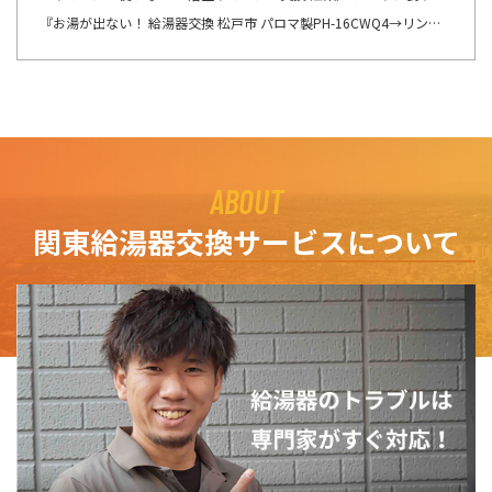
『お湯が出ない！ 給湯器交換 松戸市 パロマ製PH-16CWQ4→リンナイ製RUX-A1616B(A)-E へ交換』ここの所、リモコンの不具合のご連絡を多くて驚きます。
ABOUT
関東給湯器交換サービスについて