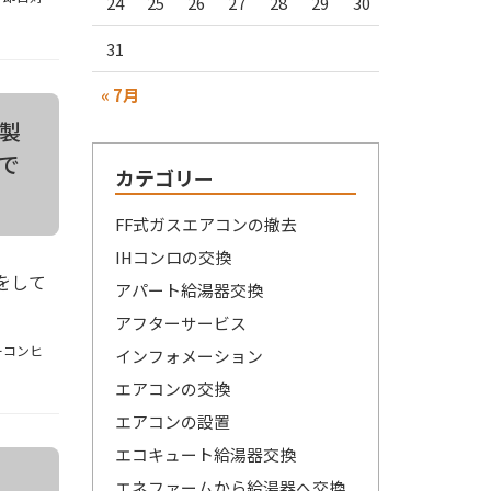
24
25
26
27
28
29
30
31
« 7月
ツ製
がで
カテゴリー
FF式ガスエアコンの撤去
IHコンロの交換
をして
アパート給湯器交換
アフターサービス
ーコンヒ
インフォメーション
エアコンの交換
エアコンの設置
エコキュート給湯器交換
エネファームから給湯器へ交換