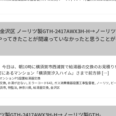
区 ノーリツ製GTH-2417AWX3H-H→ノーリ
 へ交換』やってきたことが間違っていなかったと思うこと
 今日は、朝10時に横須賀市西浦賀で給湯器の交換のお見積り
にあるマンション「横須賀汐入ハイム」さまで前方排 […]
マンションPS設置給湯器交換
器交換
,
お湯が出ない
,
エラーコード643
,
ガス消費機器設置工事監督者
,
ノーリツ
,
ビ
浜市
,
特監法
,
神奈川県
,
給湯器交換
,
金沢区
TH-2417AWX3H-H→ノーリツ製GTH-