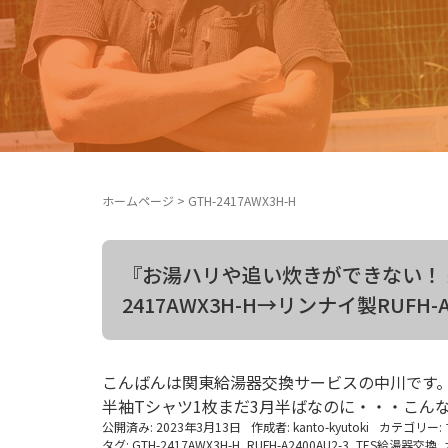
ホームページ
>
GTH-2417AWX3H-H
『お湯ハリや追い炊きができない！ 給
2417AWX3H-H→リンナイ製RUFH
こんばんは関東給湯器交換サービスの中川です。
半袖Tシャツ1枚まだ3月半ばなのに・・・こんな
公開済み: 2023年3月13日
作成者:
kanto-kyutoki
カテゴリー:
タグ:
GTH-2417AWX3H-H
,
RUFH-A2400AU2-3
,
TES給湯器交換
,