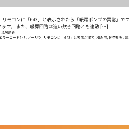
 リモコンに「643」と表示されたら「暖房ポンプの異常」です
す。 また、暖房回路は追い炊き回路とも連動 […]
:
現場調査
エラーコード643
,
ノーリツ
,
リモコンに「643」と表示が出て
,
横浜市
,
神奈川県
,
緊