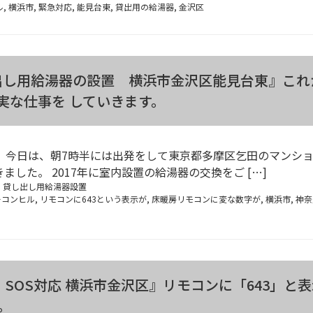
ル
,
横浜市
,
緊急対応
,
能見台東
,
貸出用の給湯器
,
金沢区
出し用給湯器の設置 横浜市金沢区能見台東』これ
実な仕事を していきます。
 今日は、朝7時半には出発をして東京都多摩区乞田のマンシ
した。 2017年に室内設置の給湯器の交換をご […]
:
貸し出し用給湯器設置
ーコンヒル
,
リモコンに643という表示が
,
床暖房リモコンに変な数字が
,
横浜市
,
神奈
SOS対応 横浜市金沢区』リモコンに「643」と表
。