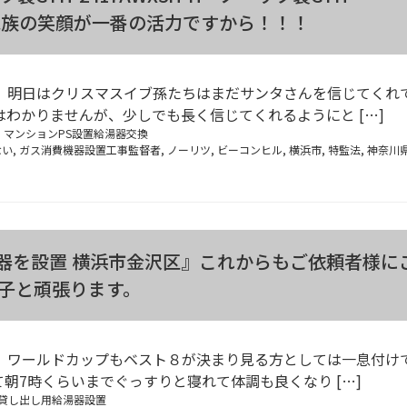
』息子家族の笑顔が一番の活力ですから！！！
。 明日はクリスマスイブ孫たちはまだサンタさんを信じてくれ
はわかりませんが、少しでも長く信じてくれるようにと […]
:
マンションPS設置給湯器交換
ない
,
ガス消費機器設置工事監督者
,
ノーリツ
,
ビーコンヒル
,
横浜市
,
特監法
,
神奈川
器を設置 横浜市金沢区』これからもご依頼者様に
息子と頑張ります。
。 ワールドカップもベスト８が決まり見る方としては一息付け
て朝7時くらいまでぐっすりと寝れて体調も良くなり […]
貸し出し用給湯器設置