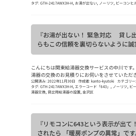
タグ:
GTH-2417AWX3H-H
,
お湯が出ない
,
ノーリツ
,
ビーコンヒ
『お湯が出ない！ 緊急対応 貸し
らもこの信頼を裏切らないように誠
こんにちは関東給湯器交換サービスの中川です。
湯器の交換のお見積りにお伺いをさせていただきま
公開済み: 2022年11月30日
作成者:
kanto-kyutoki
カテゴリー
タグ:
GTH-2417AWX3H-H
,
エラーコード「643」
,
ノーリツ
,
ビ
湯器交換
,
貸出用給湯器の設置
,
金沢区
『リモコンに643という表示が出て！
されたら 「暖房ポンプの異常」です