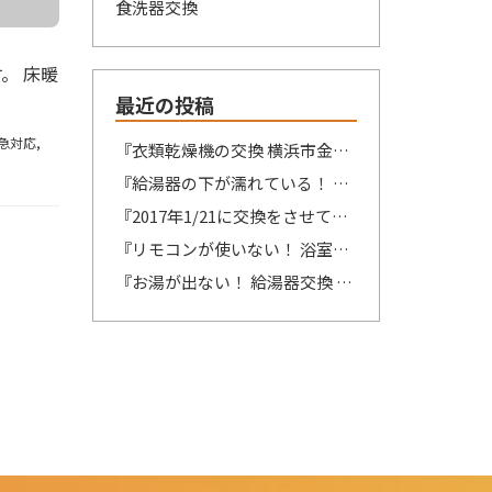
食洗器交換
。 床暖
最近の投稿
急対応
,
『衣類乾燥機の交換 横浜市金沢区 東京ガス/ナショナル製MA₋050₋ST→リンナイ製RDT-54S-SV へ交換』想像が出来ないですね・・・
『給湯器の下が濡れている！ 緊急対応 藤沢市』限界突破？？？
『2017年1/21に交換をさせていただいた大先輩からのSOS 鎌倉市』この週末は、少しゆっくり出来そうです！！！
『リモコンが使いない！ 浴室リモコンの交換 江東区 ノーリツ製リモコン RC-8201Sの交換』自然の驚異を感じますね。
『お湯が出ない！ 給湯器交換 松戸市 パロマ製PH-16CWQ4→リンナイ製RUX-A1616B(A)-E へ交換』ここの所、リモコンの不具合のご連絡を多くて驚きます。