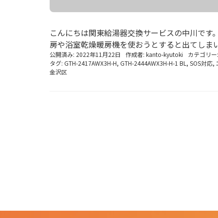
こんにちは関東給湯器交換サービスの中川です。
房や浴室乾燥暖房機を使おうとすると出てしまいま
公開済み: 2022年11月22日
作成者:
kanto-kyutoki
カテゴリー
タグ:
GTH-2417AWX3H-H
,
GTH-2444AWX3H-H-1 BL
,
SOS対応
,
金沢区