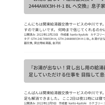
2444AWX3H-H-1 BL へ交換
こんにちは関東給湯器交換サービスの中川です
すので楽しいです。 何時まで信じてくれるのか
公開済み: 2022年12月23日
作成者:
kanto-kyutoki
カテゴリー
タグ:
GTH-2417AWX3H-H
,
GTH-2444AWX3H-H-1 BL
,
お湯が出
器交換
,
貸出用給湯器
,
金沢区
『お湯が出ない！貸し出し用の給湯
足していただける仕事を 目指して
こんばんは関東給湯器交換サービスの中川です
足も解消できました。 ここ2日は夜11時には寝
公開済み: 2022年12月9日
作成者:
kanto-kyutoki
カテゴリー: