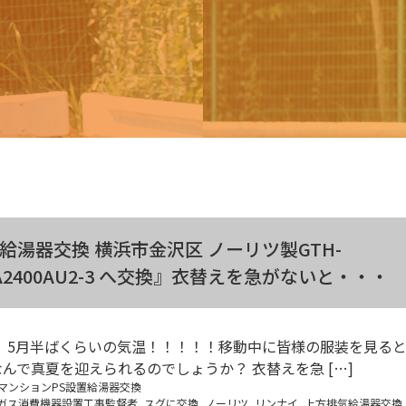
湯器交換 横浜市金沢区 ノーリツ製GTH-
-A2400AU2-3 へ交換』衣替えを急がないと・・・
 5月半ばくらいの気温！！！！！移動中に皆様の服装を見る
んで真夏を迎えられるのでしょうか？ 衣替えを急 […]
マンションPS設置給湯器交換
ガス消費機器設置工事監督者
,
スグに交換
,
ノーリツ
,
リンナイ
,
上方排気給湯器交換