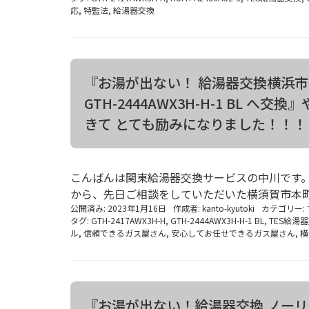
応
,
特監法
,
給湯器交換
『お湯が出ない！ 給湯器交換横浜市金沢
GTH-2444AWX3H-H-1 BL
きて とても励みになりました！！！
こんばんは関東給湯器交換サービスの中川です。
から、先日ご相談をしていただいた横須賀市本町
公開済み: 2023年1月16日
作成者:
kanto-kyutoki
カテゴリー:
タグ:
GTH-2417AWX3H-H
,
GTH-2444AWX3H-H-1 BL
,
TES給湯
ル
,
信頼できるガス屋さん
,
安心してお任せできるガス屋さん
,
横
『お湯が出ない！給湯器交換 ノーリツ製G