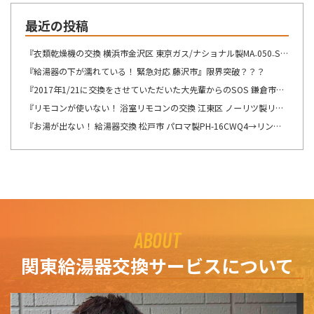
最近の投稿
『衣類乾燥機の交換 横浜市金沢区 東京ガス/ナショナル製MA₋050₋ST→リンナイ製RDT-54S-SV へ交換』想像が出来ないですね・・・
『給湯器の下が濡れている！ 緊急対応 藤沢市』限界突破？？？
『2017年1/21に交換をさせていただいた大先輩からのSOS 鎌倉市』この週末は、少しゆっくり出来そうです！！！
『リモコンが使いない！ 浴室リモコンの交換 江東区 ノーリツ製リモコン RC-8201Sの交換』自然の驚異を感じますね。
『お湯が出ない！ 給湯器交換 松戸市 パロマ製PH-16CWQ4→リンナイ製RUX-A1616B(A)-E へ交換』ここの所、リモコンの不具合のご連絡を多くて驚きます。
ABOUT
関東給湯器交換サービスについて