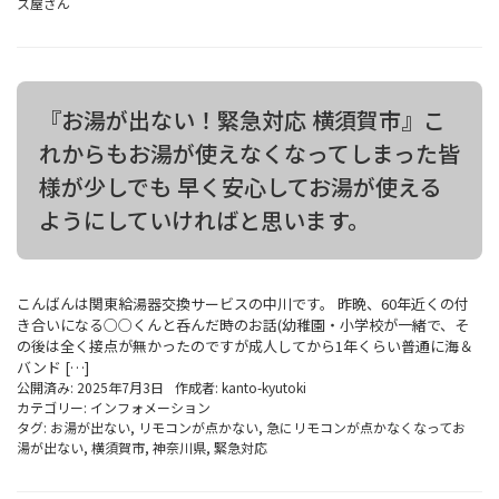
ス屋さん
『お湯が出ない！緊急対応 横須賀市』こ
れからもお湯が使えなくなってしまった皆
様が少しでも 早く安心してお湯が使える
ようにしていければと思います。
こんばんは関東給湯器交換サービスの中川です。 昨晩、60年近くの付
き合いになる○○くんと呑んだ時のお話(幼稚園・小学校が一緒で、そ
の後は全く接点が無かったのですが成人してから1年くらい普通に海＆
バンド […]
公開済み: 2025年7月3日
作成者:
kanto-kyutoki
カテゴリー:
インフォメーション
タグ:
お湯が出ない
,
リモコンが点かない
,
急にリモコンが点かなくなってお
湯が出ない
,
横須賀市
,
神奈川県
,
緊急対応