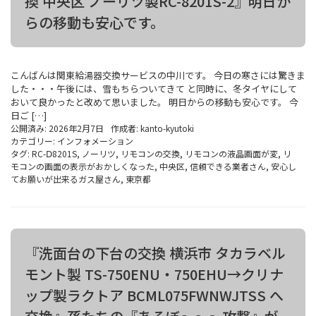
換 中央区 ノーリツ製RC-8201S-2』明日か
らの移動も安心です。
こんばんは関東給湯器交換サービスの中川です。 今日の寒さには驚きま
した・・・午後には、雪もちらついてきて と同時に、冬タイヤにして
おいて良かったと改めて思いました。 明日からの移動も安心です。 今
日ご […]
公開済み: 2026年2月7日
作成者:
kanto-kyutoki
カテゴリー:
インフォメーション
タグ:
RC-Ⅾ8201S
,
ノーリツ
,
リモコンの交換
,
リモコンの液晶画面が変
,
リ
モコンの画面の表示がおかしくなった
,
中央区
,
信頼できる業者さん
,
安心し
てお願いが出来るガス屋さん
,
東京都
『洗面台の下台の交換 横浜市 タカラベル
モント製 TS-750ENU・750EHU→クリナ
ップ製ラクトア BCML075FWNWJTSS へ