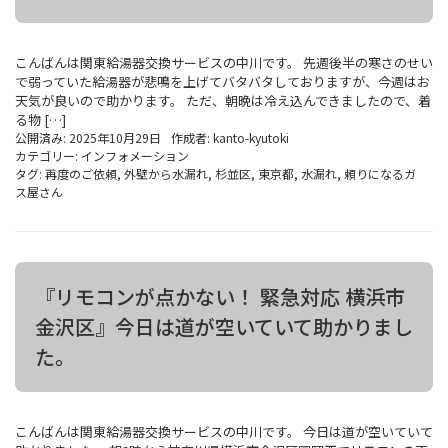
こんばんは関東給湯器交換サービスの中川です。 先週後半の寒さのせい
で弱っていた給湯器が悲鳴を上げてバタバタしておりますが、今週はお
天気が良いので助かります。 ただ、朝晩は冷え込んできましたので、着
る物 […]
公開済み: 2025年10月29日
作成者:
kanto-kyutoki
カテゴリー:
インフォメーション
タグ:
再度のご依頼
,
外壁から水漏れ
,
杉並区
,
東京都
,
水漏れ
,
頼りになるガ
ス屋さん
『リモコンが点かない！ 緊急対応 横浜市
金沢区』今日は道が空いていて助かりまし
た。
こんばんは関東給湯器交換サービスの中川です。 今日は道が空いていて