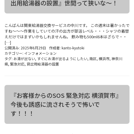
出用給湯器の設置』世間って狭いな～！
こんばんは関東給湯器交換サービスの中川です。 この週末は暑かったで
すね～～～作業をしていての汗の出方が部活レベル・・・シャツの着替
えだけではまずいかもしれませんね。 飲み物も500ml6本はざらで・・
[…]
公開済み: 2025年6月29日
作成者:
kanto-kyutoki
カテゴリー:
インフォメーション
タグ:
お湯が出ない
,
すぐにお湯が出るようにしたい
,
南区
,
横浜市
,
神奈川
県
,
緊急対応
,
貸出用給湯器の設置
『お客様からのSOS 緊急対応 横須賀市』
今後も誘惑に流されそうで怖いで
す！！！