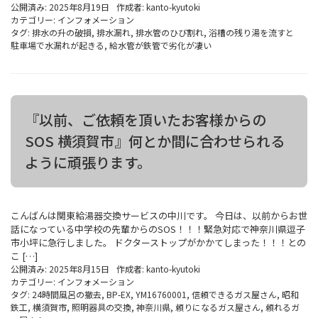
公開済み: 2025年8月19日
作成者:
kanto-kyutoki
カテゴリー:
インフォメーション
タグ:
排水の升の破損
,
排水漏れ
,
排水管のひび割れ
,
浴槽の残り湯を流すと
駐車場で水漏れが起きる
,
給水管が鉄管で劣化が凄い
『以前、ご依頼を頂いたお客様からの
SOS 横須賀市』何とか間に合わせられる
ように頑張ります。
こんばんは関東給湯器交換サービスの中川です。 今日は、以前からお世
話になっている中学校の先輩からのSOS！！！緊急対応で神奈川県逗子
市小坪に急行しました。 ドクターストップがかかてしまった！！！との
こ […]
公開済み: 2025年8月15日
作成者:
kanto-kyutoki
カテゴリー:
インフォメーション
タグ:
24時間風呂の撤去
,
BP-EX
,
YM16760001
,
信頼できるガス屋さん
,
昭和
鉄工
,
横須賀市
,
照明器具の交換
,
神奈川県
,
頼りになるガス屋さん
,
頼れるガ