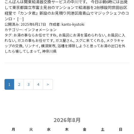
こんばんは関東給湯器交換サービスの中川です。 今日は朝6時には出発
して東京都国立市富士見台のマンションで給湯器を2台移設同世田谷区
経堂で『カンタ君』新設のお見積り同港区南青山でマジックシェフのコ
ンロ・ […]
公開済み: 2025年6月17日
作成者:
kanto-kyutoki
カテゴリー:
インフォメーション
タグ:
お湯の事ならお任せですね
,
お風呂にお湯を溜められない
,
お風呂に入
れない
,
ガスの事もお任せです
,
ガス屋さん
,
スグに来てくれる
,
メクラキャ
ップの交換
,
リンナイ
,
横須賀市
,
浴槽を掃除しようと思ってお湯の出口を外
したら壊してしまって
,
神奈川県
1
2
3
4
>
2026年8月
月
火
水
木
金
土
日