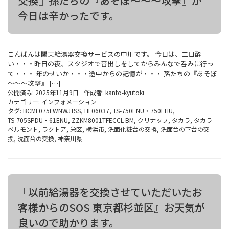
交換』孫たちの『あそぼ～～～攻撃』が
今日は辛かったです。
こんばんは関東給湯器交換サービスの中川です。 今日は、二日酔
い・・・昨日の夜、スタジオで音出しをしてからみんなで呑みに行っ
て・・・ 年のせいか・・・途中からの記憶が・・・ 孫たちの『あそぼ
～～～攻撃』 […]
公開済み: 2025年11月9日
作成者:
kanto-kyutoki
カテゴリー:
インフォメーション
タグ:
BCML075FWNWJTSS
,
HL06037
,
TS-750ENU・750EHU
,
TS₋705SPDU・61ENU
,
ZZKM8001TFECCL-BM
,
クリナップ
,
タカラ
,
タカラ
ベルモント
,
ラクトア
,
栄区
,
横浜市
,
洗面化粧台の交換
,
洗面台の下台の交
換
,
洗面台の交換
,
神奈川県
『以前給湯器を交換させていただいたお
客様からのSOS 東京都杉並区』お天気が
良いので助かります。