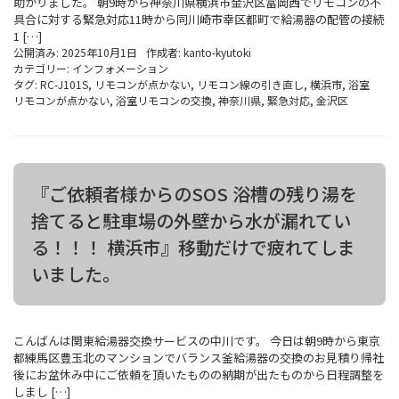
助かりました。 朝9時から神奈川県横浜市金沢区冨岡西でリモコンの不
具合に対する緊急対応11時から同川崎市幸区都町で給湯器の配管の接続
1 […]
公開済み: 2025年10月1日
作成者:
kanto-kyutoki
カテゴリー:
インフォメーション
タグ:
RC-J101S
,
リモコンが点かない
,
リモコン線の引き直し
,
横浜市
,
浴室
リモコンが点かない
,
浴室リモコンの交換
,
神奈川県
,
緊急対応
,
金沢区
『ご依頼者様からのSOS 浴槽の残り湯を
捨てると駐車場の外壁から水が漏れてい
る！！！ 横浜市』移動だけで疲れてしま
いました。
こんばんは関東給湯器交換サービスの中川です。 今日は朝9時から東京
都練馬区豊玉北のマンションでバランス釜給湯器の交換のお見積り帰社
後にお盆休み中にご依頼を頂いたものの納期が出たものから日程調整を
しまし […]