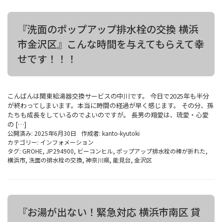
『洗面のポップアップ排水栓の交換 横浜
市金沢区』こんな時間を与えてもらえて幸
せです！！！
こんばんは関東給湯器交換サービスの中川です。 今日で2025年も半分
が終わってしまいます。本当に時間の経過が早く感じます。 その分、孫
たちも成長をしているのでよいのですが。 長男の翔愛は、琉愛・心愛
の […]
公開済み: 2025年6月30日
作成者:
kanto-kyutoki
カテゴリー:
インフォメーション
タグ:
GROHE
,
JP294900
,
ビーコンヒル
,
ポップアップ排水栓の棒が折れた
,
横浜市
,
洗面の排水栓の交換
,
神奈川県
,
能見台
,
金沢区
『お湯が出ない！緊急対応 横浜市南区 貸