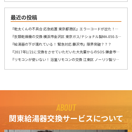
最近の投稿
『乾太くんの不具合 応急処置 東京都港区』エラーコードが出た！！！
『衣類乾燥機の交換 横浜市金沢区 東京ガス/ナショナル製MA₋050₋ST→リンナイ製RDT-54S-SV へ交換』想像が出来ないですね・・・
『給湯器の下が濡れている！ 緊急対応 藤沢市』限界突破？？？
『2017年1/21に交換をさせていただいた大先輩からのSOS 鎌倉市』この週末は、少しゆっくり出来そうです！！！
『リモコンが使いない！ 浴室リモコンの交換 江東区 ノーリツ製リモコン RC-8201Sの交換』自然の驚異を感じますね。
ABOUT
関東給湯器交換サービスについて