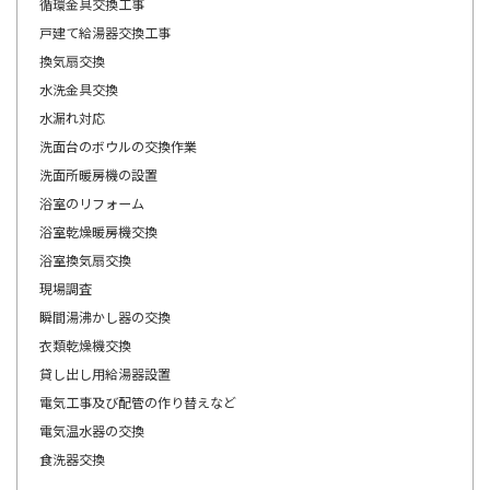
循環金具交換工事
戸建て給湯器交換工事
換気扇交換
水洗金具交換
水漏れ対応
洗面台のボウルの交換作業
洗面所暖房機の設置
浴室のリフォーム
浴室乾燥暖房機交換
浴室換気扇交換
現場調査
瞬間湯沸かし器の交換
衣類乾燥機交換
貸し出し用給湯器設置
電気工事及び配管の作り替えなど
電気温水器の交換
食洗器交換