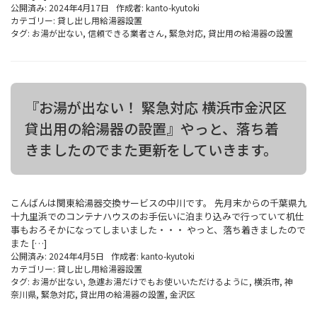
公開済み: 2024年4月17日
作成者:
kanto-kyutoki
カテゴリー:
貸し出し用給湯器設置
タグ:
お湯が出ない
,
信頼できる業者さん
,
緊急対応
,
貸出用の給湯器の設置
『お湯が出ない！ 緊急対応 横浜市金沢区
貸出用の給湯器の設置』やっと、落ち着
きましたのでまた更新をしていきます。
こんばんは関東給湯器交換サービスの中川です。 先月末からの千葉県九
十九里浜でのコンテナハウスのお手伝いに泊まり込みで行っていて机仕
事もおろそかになってしまいました・・・ やっと、落ち着きましたので
また […]
公開済み: 2024年4月5日
作成者:
kanto-kyutoki
カテゴリー:
貸し出し用給湯器設置
タグ:
お湯が出ない
,
急遽お湯だけでもお使いいただけるように
,
横浜市
,
神
奈川県
,
緊急対応
,
貸出用の給湯器の設置
,
金沢区