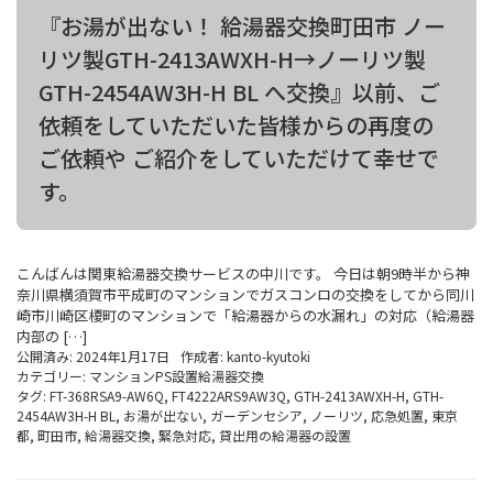
『お湯が出ない！ 給湯器交換町田市 ノー
リツ製GTH-2413AWXH-H→ノーリツ製
GTH-2454AW3H-H BL へ交換』以前、ご
依頼をしていただいた皆様からの再度の
ご依頼や ご紹介をしていただけて幸せで
す。
こんばんは関東給湯器交換サービスの中川です。 今日は朝9時半から神
奈川県横須賀市平成町のマンションでガスコンロの交換をしてから同川
崎市川崎区榎町のマンションで「給湯器からの水漏れ」の対応（給湯器
内部の […]
公開済み: 2024年1月17日
作成者:
kanto-kyutoki
カテゴリー:
マンションPS設置給湯器交換
タグ:
FT-368RSA9-AW6Q
,
FT4222ARS9AW3Q
,
GTH-2413AWXH-H
,
GTH-
2454AW3H-H BL
,
お湯が出ない
,
ガーデンセシア
,
ノーリツ
,
応急処置
,
東京
都
,
町田市
,
給湯器交換
,
緊急対応
,
貸出用の給湯器の設置