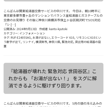
こんばんは関東給湯器交換サービスの中川です。 今日は、朝10時半に
東京都多摩市豊ヶ丘のマンションでバランス釜給湯器とガステーブルの
交換のお見積り その後に神奈川県横浜市保土ヶ谷区岡沢町でSOS対応
『シ […]
公開済み: 2024年9月13日
作成者:
kanto-kyutoki
カテゴリー:
インフォメーション
タグ:
RUF-E2405SAG
,
お湯が出ない
,
エラーコード 610
,
リモコンに610とい
う数字が出て
,
リンナイ
,
横須賀市
,
神奈川県
,
緊急対応
,
貸出用の給湯器の設
置
『給湯器が壊れた 緊急対応 世田谷区』こ
れからも 「お湯が出ない！」 をスグに解
消できるように駆けずり回ります。
こんばんは関東給湯器交換サービスの中川です。 5月の頭の冷え込みの