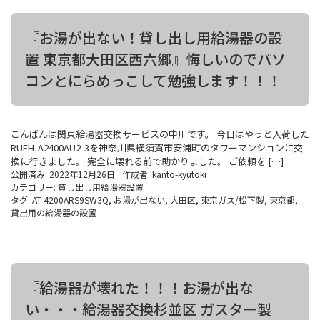
『お湯が出ない！貸し出し用給湯器の設
置 東京都大田区西六郷』悔しいのでパソ
コンとにらめっこして勉強します！！！
こんばんは関東給湯器交換サービスの中川です。 今日はやっと入荷した
RUFH-A2400AU2-3を神奈川県横須賀市安浦町のタワーマンションに交
換に行きました。 完全に壊れる前で助かりました。 ご依頼を […]
公開済み: 2022年12月26日
作成者:
kanto-kyutoki
カテゴリー:
貸し出し用給湯器設置
タグ:
AT-4200ARS9SW3Q
,
お湯が出ない
,
大田区
,
東京ガス/松下製
,
東京都
,
貸出用の給湯器の設置
『給湯器が壊れた！！！お湯が出な
い・・・給湯器交換杉並区 ガスター製