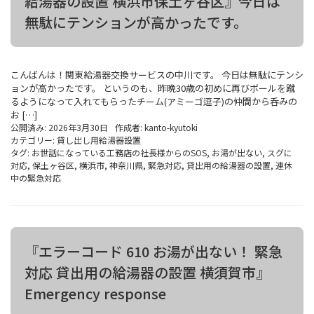
給湯器の設置 横浜市保土ヶ谷区』今日は
無駄にテンションが高かったです。
こんばんは！関東給湯器交換サービスの中川です。 今日は無駄にテンシ
ョンが高かったです。 というのも、昨晩30歳の初めに再びボールを蹴
るようになって入れてもらったチーム(アミーゴ逗子)の仲間から呑みの
お […]
公開済み: 2026年3月30日
作成者:
kanto-kyutoki
カテゴリー:
貸し出し用給湯器設置
タグ:
お世話になっている工務店の社長様からのSOS
,
お湯が出ない
,
スグに
対応
,
保土ヶ谷区
,
横浜市
,
神奈川県
,
緊急対応
,
貸出用の給湯器の設置
,
連休
中の緊急対応
『エラーコード 610 お湯が出ない！ 緊急
対応 貸出用の給湯器の設置 横須賀市』
Emergency response