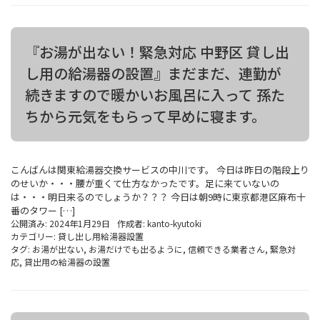
『お湯が出ない！緊急対応 中野区 貸し出
し用の給湯器の設置』まだまだ、連勤が
続きますので暖かいお風呂に入って 孫た
ちから元気をもらって早めに寝ます。
こんばんは関東給湯器交換サービスの中川です。 今日は昨日の階段上り
のせいか・・・腰が重くて仕方なかったです。足に来ていないの
は・・・明日来るのでしょうか？？？ 今日は朝9時に東京都港区麻布十
番のタワー […]
公開済み: 2024年1月29日
作成者:
kanto-kyutoki
カテゴリー:
貸し出し用給湯器設置
タグ:
お湯が出ない
,
お湯だけでも出るように
,
信頼できる業者さん
,
緊急対
応
,
貸出用の給湯器の設置