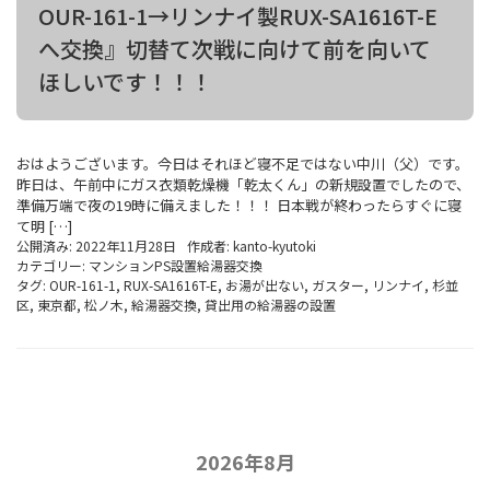
OUR-161-1→リンナイ製RUX-SA1616T-E
へ交換』切替て次戦に向けて前を向いて
ほしいです！！！
おはようございます。今日はそれほど寝不足ではない中川（父）です。
昨日は、午前中にガス衣類乾燥機「乾太くん」の新規設置でしたので、
準備万端で夜の19時に備えました！！！ 日本戦が終わったらすぐに寝
て明 […]
公開済み: 2022年11月28日
作成者:
kanto-kyutoki
カテゴリー:
マンションPS設置給湯器交換
タグ:
OUR-161-1
,
RUX-SA1616T-E
,
お湯が出ない
,
ガスター
,
リンナイ
,
杉並
区
,
東京都
,
松ノ木
,
給湯器交換
,
貸出用の給湯器の設置
2026年8月