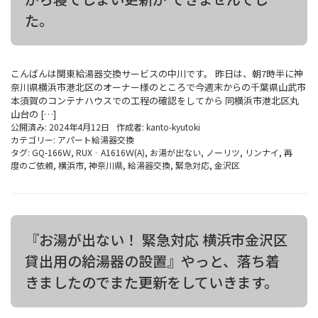
た。
こんばんは関東給湯器交換サービスの中川です。 昨日は、朝7時半に神
奈川県横浜市港北区のオーナー様のところで今週末からの千葉県山武市
本須賀のコンテナハウスでの工程の確認をしてから 同横浜市港北区丸
山台の […]
公開済み: 2024年4月12日
作成者:
kanto-kyutoki
カテゴリー:
アパート給湯器交換
タグ:
GQ-166Ｗ
,
RUX‐A1616Ｗ(A)
,
お湯が出ない
,
ノーリツ
,
リンナイ
,
再
度のご依頼
,
横浜市
,
神奈川県
,
給湯器交換
,
緊急対応
,
金沢区
『お湯が出ない！ 緊急対応 横浜市金沢区
貸出用の給湯器の設置』やっと、落ち着
きましたのでまた更新をしていきます。