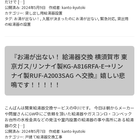
だけで […]
公開済み: 2024年5月9日
作成者:
kanto-kyutoki
カテゴリー:
貸し出し用給湯器設置
タグ:
お湯が出ない！
,
入居が決まったのにお湯が出ない
,
緊急対応
,
貸出用
の給湯器の設置
『お湯が出ない！ 給湯器交換 横須賀市 東
京ガス/リンナイ製KG-A816RFA-E→リン
ナイ製RUF-A2003SAG へ交換』嬉しい悲
鳴です！！！！！
こんばんは関東給湯器交換サービスの中川です。 今日は朝からメーカー
や問屋さんにGW中にご依頼を頂いた給湯器やガスコンロ・コンベック
お台所の水栓金具などの発注や室内設置の給湯器の事や高所にある給湯
器の交 […]
公開済み: 2024年5月7日
作成者:
kanto-kyutoki
カテゴリー:
戸建て給湯器交換工事