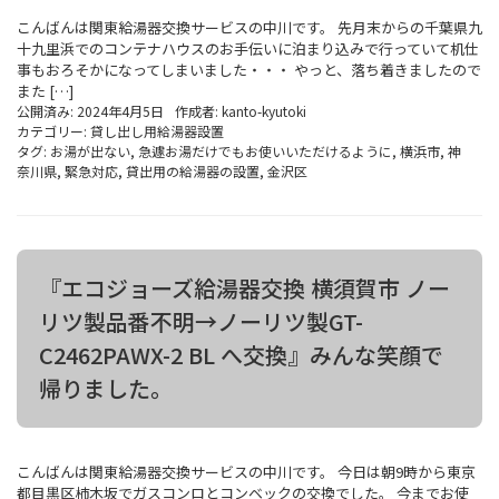
こんばんは関東給湯器交換サービスの中川です。 先月末からの千葉県九
十九里浜でのコンテナハウスのお手伝いに泊まり込みで行っていて机仕
事もおろそかになってしまいました・・・ やっと、落ち着きましたので
また […]
公開済み: 2024年4月5日
作成者:
kanto-kyutoki
カテゴリー:
貸し出し用給湯器設置
タグ:
お湯が出ない
,
急遽お湯だけでもお使いいただけるように
,
横浜市
,
神
奈川県
,
緊急対応
,
貸出用の給湯器の設置
,
金沢区
『エコジョーズ給湯器交換 横須賀市 ノー
リツ製品番不明→ノーリツ製GT-
C2462PAWX-2 BL へ交換』みんな笑顔で
帰りました。
こんばんは関東給湯器交換サービスの中川です。 今日は朝9時から東京
都目黒区柿木坂でガスコンロとコンベックの交換でした。 今までお使