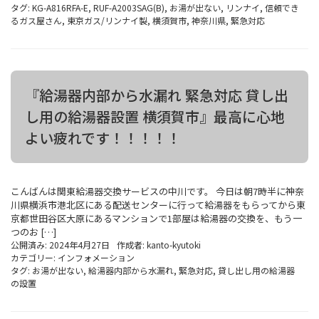
タグ:
KG-A816RFA-E
,
RUF-A2003SAG(B)
,
お湯が出ない
,
リンナイ
,
信頼でき
るガス屋さん
,
東京ガス/リンナイ製
,
横須賀市
,
神奈川県
,
緊急対応
『給湯器内部から水漏れ 緊急対応 貸し出
し用の給湯器設置 横須賀市』最高に心地
よい疲れです！！！！！
こんばんは関東給湯器交換サービスの中川です。 今日は朝7時半に神奈
川県横浜市港北区にある配送センターに行って給湯器をもらってから東
京都世田谷区大原にあるマンションで1部屋は給湯器の交換を、もう一
つのお […]
公開済み: 2024年4月27日
作成者:
kanto-kyutoki
カテゴリー:
インフォメーション
タグ:
お湯が出ない
,
給湯器内部から水漏れ
,
緊急対応
,
貸し出し用の給湯器
の設置