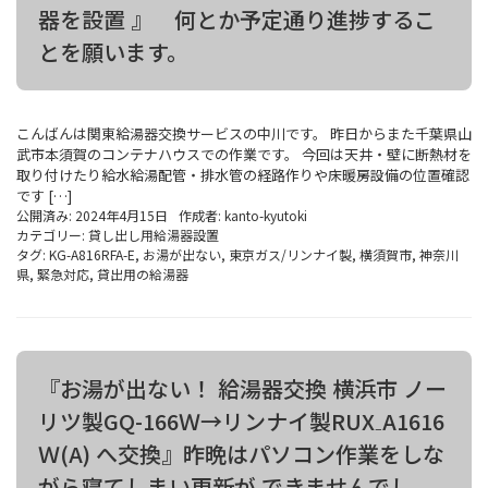
器を設置 』 何とか予定通り進捗するこ
とを願います。
こんばんは関東給湯器交換サービスの中川です。 昨日からまた千葉県山
武市本須賀のコンテナハウスでの作業です。 今回は天井・壁に断熱材を
取り付けたり給水給湯配管・排水管の経路作りや床暖房設備の位置確認
です […]
公開済み: 2024年4月15日
作成者:
kanto-kyutoki
カテゴリー:
貸し出し用給湯器設置
タグ:
KG-A816RFA-E
,
お湯が出ない
,
東京ガス/リンナイ製
,
横須賀市
,
神奈川
県
,
緊急対応
,
貸出用の給湯器
『お湯が出ない！ 給湯器交換 横浜市 ノー
リツ製GQ-166Ｗ→リンナイ製RUX₋A1616
Ｗ(A) へ交換』昨晩はパソコン作業をしな
がら寝てしまい更新が できませんでし