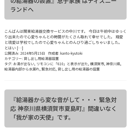
の給湯器の設置』息子家族 はディズニー
ランドへ
こんばんは関東給湯器交換サービスの中川です。 今日は午前中はゆっく
り出来たので心愛ちゃんとの時間がたくさん取れて幸せでした。 翔愛
と琉愛は学校でしたので心愛ちゃんとのんびり過ごしちゃいました。
とはい […]
公開済み: 2024年5月15日
作成者:
kanto-kyutoki
カテゴリー:
貸し出し用給湯器設置
タグ:
お湯が出ない
,
リモコンに「610」と表示が出た
,
横須賀市
,
神奈川県
,
給湯器内部から水漏れ
,
緊急対応
,
貸し出し用の給湯器の設置
『給湯器から変な音がして・・・ 緊急対
応 神奈川県横須賀市夏島町』間違いなく
「我が家の天使」です。