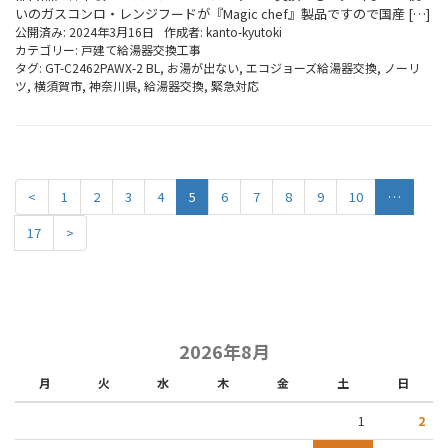
いのガスコンロ・レンジフードが『Magic chef』製品ですので国産 […]
公開済み: 2024年3月16日
作成者:
kanto-kyutoki
カテゴリー:
戸建て給湯器交換工事
タグ:
GT-C2462PAWX-2 BL
,
お湯が出ない
,
エコジョーズ給湯器交換
,
ノーリ
ツ
,
横須賀市
,
神奈川県
,
給湯器交換
,
緊急対応
<
1
2
3
4
5
6
7
8
9
10
…
17
>
2026年8月
月
火
水
木
金
土
日
1
2