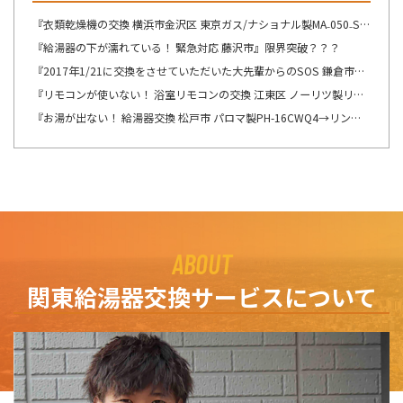
『衣類乾燥機の交換 横浜市金沢区 東京ガス/ナショナル製MA₋050₋ST→リンナイ製RDT-54S-SV へ交換』想像が出来ないですね・・・
『給湯器の下が濡れている！ 緊急対応 藤沢市』限界突破？？？
『2017年1/21に交換をさせていただいた大先輩からのSOS 鎌倉市』この週末は、少しゆっくり出来そうです！！！
『リモコンが使いない！ 浴室リモコンの交換 江東区 ノーリツ製リモコン RC-8201Sの交換』自然の驚異を感じますね。
『お湯が出ない！ 給湯器交換 松戸市 パロマ製PH-16CWQ4→リンナイ製RUX-A1616B(A)-E へ交換』ここの所、リモコンの不具合のご連絡を多くて驚きます。
ABOUT
関東給湯器交換サービスについて