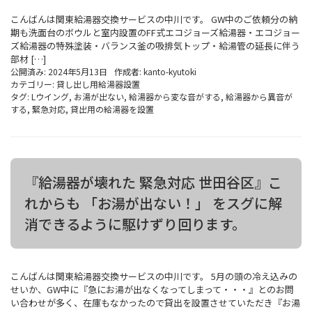
こんばんは関東給湯器交換サービスの中川です。 GW中のご依頼分の納
期も洗面台のボウルと室内設置のFF式エコジョーズ給湯器・エコジョー
ズ給湯器の特殊塗装・バランス釜の吸排気トップ・給湯管の延長に伴う
部材 […]
公開済み: 2024年5月13日
作成者:
kanto-kyutoki
カテゴリー:
貸し出し用給湯器設置
タグ:
Lウイング
,
お湯が出ない
,
給湯器から変な音がする
,
給湯器から異音が
する
,
緊急対応
,
貸出用の給湯器を設置
『給湯器が壊れた 緊急対応 世田谷区』こ
れからも 「お湯が出ない！」 をスグに解
消できるように駆けずり回ります。
こんばんは関東給湯器交換サービスの中川です。 5月の頭の冷え込みの
せいか、GW中に『急にお湯が出なくなってしまって・・・』とのお問
い合わせが多く、在庫もなかったので貸出を設置させていただき『お湯