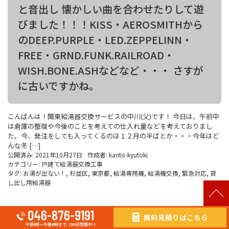
と音出し 懐かしい曲を合わせたりして遊
びました！！！KISS・AEROSMITHから
のDEEP.PURPLE・LED.ZEPPELINN・
FREE・GRND.FUNK.RAILROAD・
WISH.BONE.ASHなどなど・・・ さすが
に古いですかね。
こんばんは！関東給湯器交換サービスの中川(父)です！ 今日は、午前中
は倉庫の整理や今後のことを考えての仕入れ量などを考えておりまし
た。今、発注をしても入ってくるのは１２月の半ばとか・・・今年はど
んな冬 […]
公開済み: 2021年10月27日
作成者:
kanto-kyutoki
カテゴリー:
戸建て給湯器交換工事
タグ:
お湯が出ない！
,
杉並区
,
東京都
,
給湯専用機
,
給湯機交換
,
緊急対応
,
貸
し出し用給湯器
046-876-9191
無料見積りはこちら
午前9時～午後10時まで（365日営業中!）