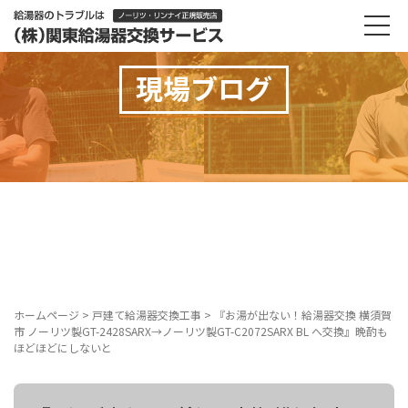
現場ブログ
ホームページ
>
戸建て給湯器交換工事
>
『お湯が出ない！給湯器交換 横須賀
市 ノーリツ製GT-2428SARX→ノーリツ製GT-C2072SARX BL へ交換』晩酌も
ほどほどにしないと