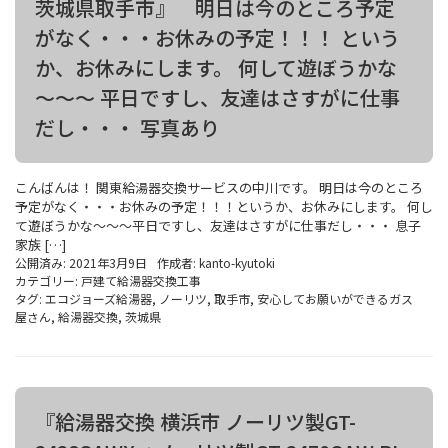
茨城県取手市』 明日は今のところ予定
がなく・・・お休みの予定！！！ という
か、お休みにします。 何して遊ぼうかな
～～～ 平日ですし、友達はさすがに仕事
だし・・・ 写真あり
こんばんは！ 関東給湯器交換サービスの中川です。 明日は今のところ
予定がなく・・・お休みの予定！！！というか、お休みにします。 何し
て遊ぼうかな～～～平日ですし、友達はさすがに仕事だし・・・ 息子
家族 […]
公開済み: 2021年3月9日
作成者:
kanto-kyutoki
カテゴリー:
戸建て給湯器交換工事
タグ:
エコジョーズ給湯器
,
ノーリツ
,
取手市
,
安心してお願いができるガス
屋さん
,
給湯器交換
,
茨城県
『給湯器交換 横浜市 ノーリツ製GT-