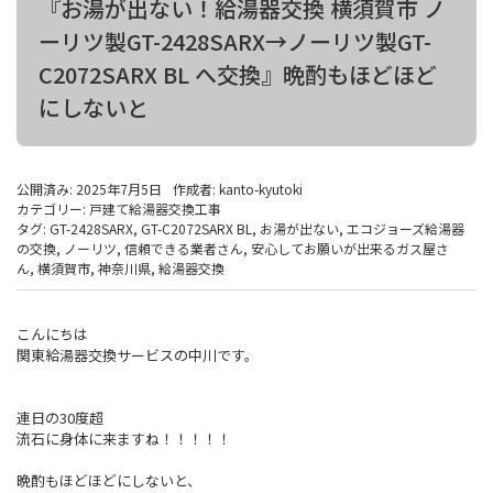
『お湯が出ない！給湯器交換 横須賀市 ノ
ーリツ製GT-2428SARX→ノーリツ製GT-
C2072SARX BL へ交換』晩酌もほどほど
にしないと
公開済み: 2025年7月5日
作成者:
kanto-kyutoki
カテゴリー:
戸建て給湯器交換工事
タグ:
GT-2428SARX
,
GT-C2072SARX BL
,
お湯が出ない
,
エコジョーズ給湯器
の交換
,
ノーリツ
,
信頼できる業者さん
,
安心してお願いが出来るガス屋さ
ん
,
横須賀市
,
神奈川県
,
給湯器交換
こんにちは
関東給湯器交換サービスの中川です。
連日の30度超
流石に身体に来ますね！！！！！
晩酌もほどほどにしないと、