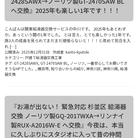
2428SAWX→ノーリツ製GT-2470SAW BL
へ交換』2025年も楽しい1年です！！！
こんばんは関東給湯器交換サービスの中川です。 2025年もあとわず
か。あっという間の1年でした。 とは言え、とても楽しかった1年です。
孫3人の成長を見られてまだまだ頑張らないと！！！と改めて気合を入
れ […]
公開済み: 2025年12月31日
作成者:
kanto-kyutoki
カテゴリー:
戸建て給湯器交換工事
タグ:
GT-2428SAWX
,
GT-2470SAW BL
,
ノーリツ
,
一番安心してお願いでき
そうなHPでした。
,
横浜市
,
知り合いからの紹介
,
神奈川区
,
神奈川県
,
給湯
器交換
『お湯が出ない！ 緊急対応 杉並区 給湯器
交換 ノーリツ製GQ-2017WXA→リンナイ
製RUX-A2016Ｗ-E へ交換』今夜は、本当
に久しぶりにスタジオに入って昔の仲間