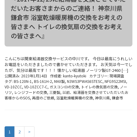
だいたお客さまからのご連絡！ 神奈川県
鎌倉市 浴室乾燥暖房機の交換をお考えの
皆さまへ トイレの換気扇の交換をお考え
の皆さまへ』
こんにちは関東給湯器交換サービスの中川です。 今日は最高にうれしい
お電話をいただきましたので書かせていただきます。 お天気は今一でし
たが、気分は最高です！！！ 懐かしい給湯器 ノーリツ製GT-2460 […]
公開済み: 2023年1月14日
作成者:
kanto-kyutoki
カテゴリー:
現場調査
タグ:
BS-120N-1
,
BS-161H-2
,
MAX製
,
N3WS3PWAS6STESC
,
NFG9S22MSI
,
VD-10ZCC
,
VD-10ZCC7-C
,
ガスコンロの交換
,
トイレの換気扇の交換
,
ノー
リツ
,
レンジフードの交換
,
三菱製
,
以前、給湯器を交換させていただいたお
客様からのSOS
,
再度のご依頼
,
浴室乾燥暖房機の交換
,
神奈川県
,
鎌倉市
1
2
>