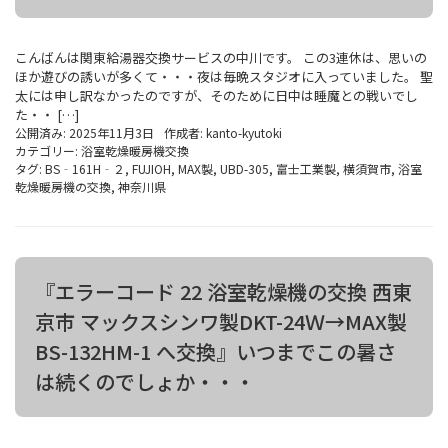
こんばんは関東給湯器交換サービスの中川です。 この3連休は、思いの
ほか遊びの誘いが多くて・・・夜は毎晩スタジオに入っていました。 聖
太には申し訳なかったのですが、そのために日中は睡魔との戦いでし
た・・ […]
公開済み: 2025年11月3日
作成者:
kanto-kyutoki
カテゴリー:
浴室乾燥暖房機交換
タグ:
BS‐161H‐２
,
FUJIOH
,
MAX製
,
UBD-305
,
富士工業製
,
横須賀市
,
浴室
乾燥暖房機の交換
,
神奈川県
『エラーコード 22 浴室乾燥機の交換 西東
京市 マックスシンワ製DKT-24Ｗ→MAX製
BS-132HM-1 へ交換』いつまでこの暑さ
は続くのでしょか・・・