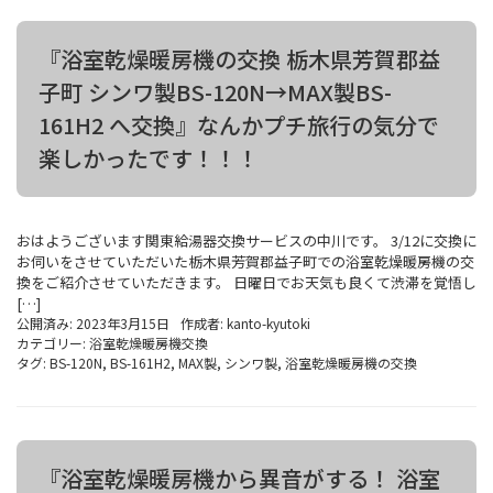
『浴室乾燥暖房機の交換 栃木県芳賀郡益
子町 シンワ製BS-120N→MAX製BS-
161H2 へ交換』なんかプチ旅行の気分で
楽しかったです！！！
おはようございます関東給湯器交換サービスの中川です。 3/12に交換に
お伺いをさせていただいた栃木県芳賀郡益子町での浴室乾燥暖房機の交
換をご紹介させていただきます。 日曜日でお天気も良くて渋滞を覚悟し
[…]
公開済み: 2023年3月15日
作成者:
kanto-kyutoki
カテゴリー:
浴室乾燥暖房機交換
タグ:
BS-120N
,
BS-161H2
,
MAX製
,
シンワ製
,
浴室乾燥暖房機の交換
『浴室乾燥暖房機から異音がする！ 浴室