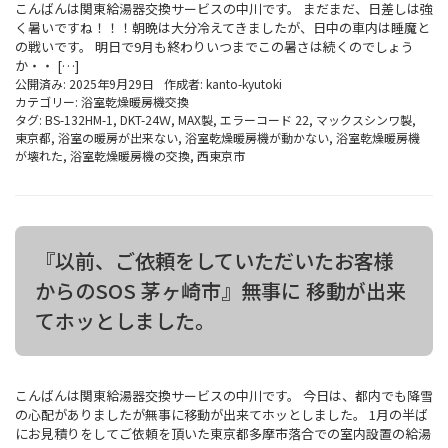
こんばんは関東給湯器交換サービスの中川です。 まだまだ、日差しは強
く暑いですね！！！朝晩は大分冷えてきましたが、日中の車内は睡魔と
の戦いです。 明日で9月も終わりいつまでこの暑さは続くのでしょう
か・・ […]
公開済み: 2025年9月29日
作成者:
kanto-kyutoki
カテゴリー:
浴室乾燥暖房機交換
タグ:
BS-132HM-1
,
DKT-24Ｗ
,
MAX製
,
エラーコード 22
,
マックスシンワ製
,
東京都
,
浴室の暖房が出来ない
,
浴室乾燥暖房機が動かない
,
浴室乾燥暖房機
が壊れた
,
浴室乾燥暖房機の交換
,
西東京市
『以前、ご依頼をしていただいたお客様
からのSOS 茅ヶ崎市』無事に 移動が出来
てホッとしました。
こんばんは関東給湯器交換サービスの中川です。 今日は、都内でも降雪
の心配がありましたが無事に移動が出来てホッとしました。 1月の半ば
にお見積りをしてご依頼を頂いた東京都多摩市落合での室内設置の給湯