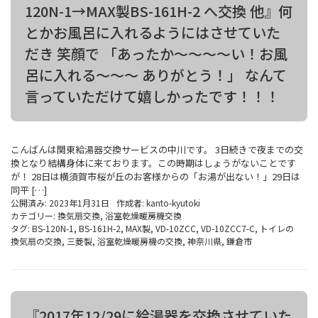
120N-1→MAX製BS-161H-2 へ交換 他』何
とかお風呂に入れるようにはさせていた
だき 笑顔で 「あったか～～～～い！お風
呂に入れる～～～ ありがとう！」 なんて
言っていただけて嬉しかったです！！！
こんばんは関東給湯器交換サービスの中川です。 3日続きで夜までの交
換となり結構身体に来ております。この時期はしょうがないことです
が！ 28日は横須賀市桜が丘のお客様からの「お湯が出ない！」29日は
同平 […]
公開済み: 2023年1月31日
作成者:
kanto-kyutoki
カテゴリー:
換気扇交換
,
浴室乾燥暖房機交換
タグ:
BS-120N-1
,
BS-161H-2
,
MAX製
,
VD-10ZCC
,
VD-10ZCC7-C
,
トイレの
換気扇の交換
,
三菱製
,
浴室乾燥暖房機の交換
,
神奈川県
,
鎌倉市
『2017年12/29に給湯器を交換させていた