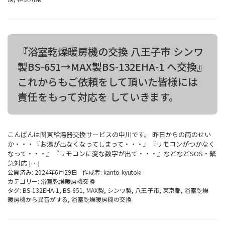
『浴室乾燥暖房機の交換 八王子市 シンワ
製BS-651→MAX製BS-132EHA-1 へ交換』
これからもご依頼をして頂いた皆様には
責任をもって対応を していきます。
こんばんは関東給湯器交換サービスの中川です。 昨日からの雨のせい
か・・・『お湯が出なくなってしまって・・・』『リモコンがつかなく
なって・・・』『リモコンに変な数字が出て・・・』などなどSOS・緊
急対応 […]
公開済み: 2024年6月29日
作成者:
kanto-kyutoki
カテゴリー:
浴室乾燥暖房機交換
タグ:
BS-132EHA-1
,
BS-651
,
MAX製
,
シンワ製
,
八王子市
,
東京都
,
浴室乾燥
暖房機から異音がする
,
浴室乾燥暖房機の交換