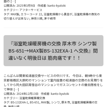
器の […]
公開済み: 2025年3月9日
作成者:
kanto-kyutoki
カテゴリー:
アフターサービス
タグ:
MAX製
,
エラーコード 22
,
浴室乾燥機から異音が
,
浴室乾燥機の換気の
切り替えが出来ない
,
神奈川県
,
茅ケ崎市
『浴室乾燥暖房機の交換 厚木市 シンワ製
BS-651→MAX製BS-132EXA-1 へ交換』間
違いなく明後日は 筋肉痛です！！
こんばんは関東給湯器交換サービスの中川です。 今日は、朝9時から東
京都板橋区大原町のマンションで室内設置の給湯器の交換のお見積りを
してから同大田区南雪谷のマンションでガスコンセントの撤去閉栓をし
て神奈 […]
公開済み: 2024年12月13日
作成者:
kanto-kyutoki
カテゴリー:
浴室乾燥暖房機交換
タグ:
BS-132EHA-1
,
BS-651
,
MAX製
,
シンワ
,
厚木市
,
浴室乾燥暖房機の交
換
,
神奈川県