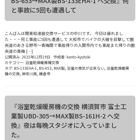
BS-653→MAX製BS-133EHA-1 へ交換』何
と事故に5回も遭遇して
こんばんは関東給湯器交換サービスの中川です。 今日は疲れまし
た・・・何と事故に5回も遭遇して 大和市でバイクの大破を目撃して圏
央道のあきる野市～青梅間で事故帰りの入間市内でも事故また帰りの圏
央道の青梅 […]
公開済み: 2025年12月19日
作成者:
kanto-kyutoki
カテゴリー:
浴室乾燥暖房機交換
タグ:
BS-133EHA-1
,
BS-653
,
MAX製
,
浴室の換気が出来ない
,
浴室乾燥暖房
機の交換
,
神奈川県
,
鎌倉市
『浴室乾燥暖房機の交換 横須賀市 富士工
業製UBD-305→MAX製BS-161H-2 へ交
換』夜は毎晩スタジオに入っていまし
た。