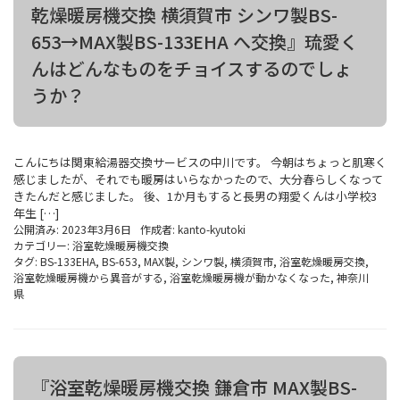
乾燥暖房機交換 横須賀市 シンワ製BS-
653→MAX製BS-133EHA へ交換』琉愛く
んはどんなものをチョイスするのでしょ
うか？
こんにちは関東給湯器交換サービスの中川です。 今朝はちょっと肌寒く
感じましたが、それでも暖房はいらなかったので、大分春らしくなって
きたんだと感じました。 後、1か月もすると長男の翔愛くんは小学校3
年生 […]
公開済み: 2023年3月6日
作成者:
kanto-kyutoki
カテゴリー:
浴室乾燥暖房機交換
タグ:
BS-133EHA
,
BS-653
,
MAX製
,
シンワ製
,
横須賀市
,
浴室乾燥暖房交換
,
浴室乾燥暖房機から異音がする
,
浴室乾燥暖房機が動かなくなった
,
神奈川
県
『浴室乾燥暖房機交換 鎌倉市 MAX製BS-