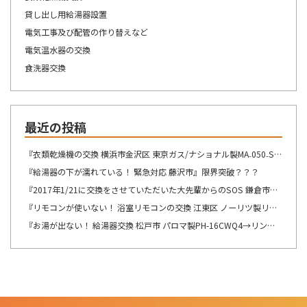
貸し出し用給湯器設置
電気工事及び配管の作り替えなど
電気温水器の交換
食洗器交換
最近の投稿
『衣類乾燥機の交換 横浜市金沢区 東京ガス/ナショナル製MA₋050₋ST→リンナイ製RDT-54S-SV へ交換』想像が出来ないですね・・・
『給湯器の下が濡れている！ 緊急対応 藤沢市』限界突破？？？
『2017年1/21に交換をさせていただいた大先輩からのSOS 鎌倉市』この週末は、少しゆっくり出来そうです！！！
『リモコンが使いない！ 浴室リモコンの交換 江東区 ノーリツ製リモコン RC-8201Sの交換』自然の驚異を感じますね。
『お湯が出ない！ 給湯器交換 松戸市 パロマ製PH-16CWQ4→リンナイ製RUX-A1616B(A)-E へ交換』ここの所、リモコンの不具合のご連絡を多くて驚きます。