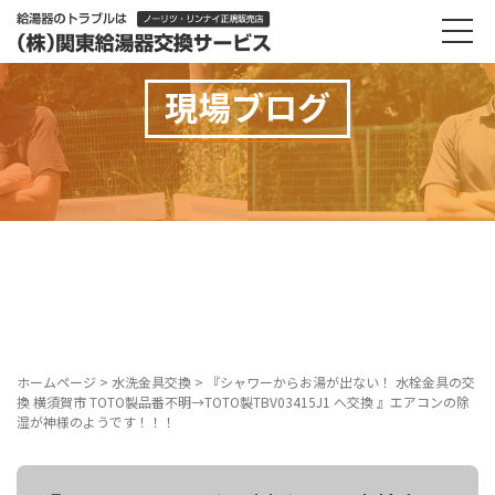
現場ブログ
ホームページ
>
水洗金具交換
>
『シャワーからお湯が出ない！ 水栓金具の交
換 横須賀市 TOTO製品番不明→TOTO製TBV03415J1 へ交換 』エアコンの除
湿が神様のようです！！！