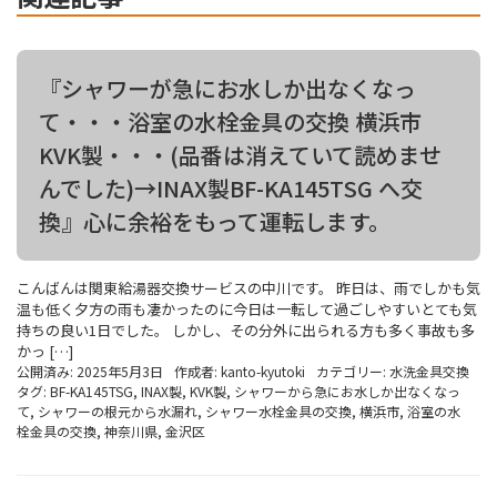
『シャワーが急にお水しか出なくなっ
て・・・浴室の水栓金具の交換 横浜市
KVK製・・・(品番は消えていて読めませ
んでした)→INAX製BF-KA145TSG へ交
換』心に余裕をもって運転します。
こんばんは関東給湯器交換サービスの中川です。 昨日は、雨でしかも気
温も低く夕方の雨も凄かったのに今日は一転して過ごしやすいとても気
持ちの良い1日でした。 しかし、その分外に出られる方も多く事故も多
かっ […]
公開済み: 2025年5月3日
作成者:
kanto-kyutoki
カテゴリー:
水洗金具交換
タグ:
BF-KA145TSG
,
INAX製
,
KVK製
,
シャワーから急にお水しか出なくなっ
て
,
シャワーの根元から水漏れ
,
シャワー水栓金具の交換
,
横浜市
,
浴室の水
栓金具の交換
,
神奈川県
,
金沢区