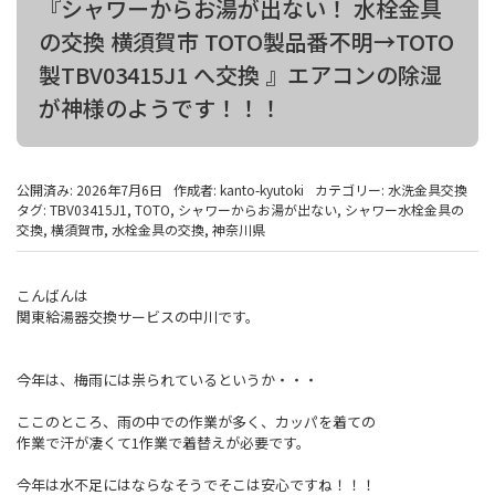
『シャワーからお湯が出ない！ 水栓金具
の交換 横須賀市 TOTO製品番不明→TOTO
製TBV03415J1 へ交換 』エアコンの除湿
が神様のようです！！！
公開済み: 2026年7月6日
作成者:
kanto-kyutoki
カテゴリー:
水洗金具交換
タグ:
TBV03415J1
,
TOTO
,
シャワーからお湯が出ない
,
シャワー水栓金具の
交換
,
横須賀市
,
水栓金具の交換
,
神奈川県
こんばんは
関東給湯器交換サービスの中川です。
今年は、梅雨には祟られているというか・・・
ここのところ、雨の中での作業が多く、カッパを着ての
作業で汗が凄くて1作業で着替えが必要です。
今年は水不足にはならなそうでそこは安心ですね！！！