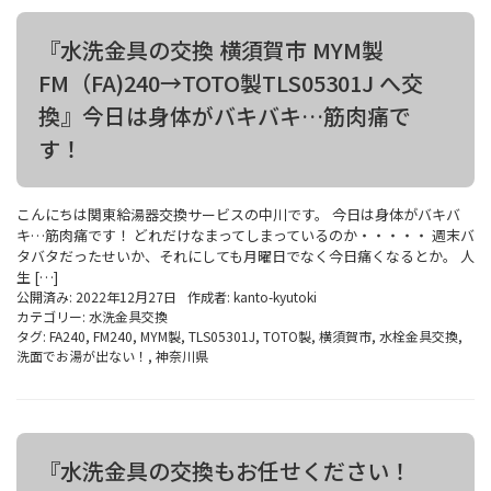
『水洗金具の交換 横須賀市 MYM製
FM（FA)240→TOTO製TLS05301J へ交
換』今日は身体がバキバキ…筋肉痛で
す！
こんにちは関東給湯器交換サービスの中川です。 今日は身体がバキバ
キ…筋肉痛です！ どれだけなまってしまっているのか・・・・・ 週末バ
タバタだったせいか、それにしても月曜日でなく今日痛くなるとか。 人
生 […]
公開済み: 2022年12月27日
作成者:
kanto-kyutoki
カテゴリー:
水洗金具交換
タグ:
FA240
,
FM240
,
MYM製
,
TLS05301J
,
TOTO製
,
横須賀市
,
水栓金具交換
,
洗面でお湯が出ない！
,
神奈川県
『水洗金具の交換もお任せください！