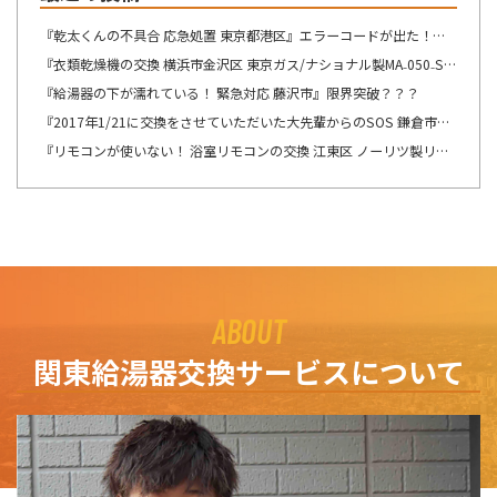
『乾太くんの不具合 応急処置 東京都港区』エラーコードが出た！！！
『衣類乾燥機の交換 横浜市金沢区 東京ガス/ナショナル製MA₋050₋ST→リンナイ製RDT-54S-SV へ交換』想像が出来ないですね・・・
『給湯器の下が濡れている！ 緊急対応 藤沢市』限界突破？？？
『2017年1/21に交換をさせていただいた大先輩からのSOS 鎌倉市』この週末は、少しゆっくり出来そうです！！！
『リモコンが使いない！ 浴室リモコンの交換 江東区 ノーリツ製リモコン RC-8201Sの交換』自然の驚異を感じますね。
ABOUT
関東給湯器交換サービスについて