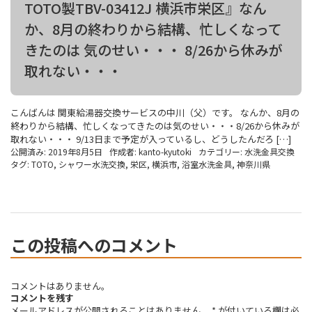
TOTO製TBV-03412J 横浜市栄区』なん
か、8月の終わりから結構、忙しくなって
きたのは 気のせい・・・ 8/26から休みが
取れない・・・
こんばんは 関東給湯器交換サービスの中川（父）です。 なんか、8月の
終わりから結構、忙しくなってきたのは気のせい・・・8/26から休みが
取れない・・・ 9/13日まで予定が入っているし、どうしたんだろ […]
公開済み: 2019年8月5日
作成者:
kanto-kyutoki
カテゴリー:
水洗金具交換
タグ:
TOTO
,
シャワー水洗交換
,
栄区
,
横浜市
,
浴室水洗金具
,
神奈川県
この投稿へのコメント
コメントはありません。
コメントを残す
メールアドレスが公開されることはありません。
*
が付いている欄は必