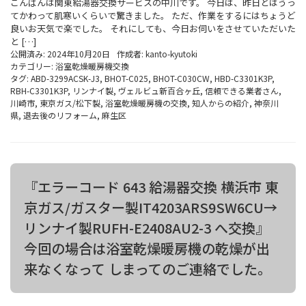
こんばんは関東給湯器交換サービスの中川です。 今日は、昨日とはうっ
てかわって肌寒いくらいで驚きました。 ただ、作業をするにはちょうど
良いお天気で楽でした。 それにしても、今日お伺いをさせていただいた
と […]
公開済み: 2024年10月20日
作成者:
kanto-kyutoki
カテゴリー:
浴室乾燥暖房機交換
タグ:
ABD-3299ACSK-J3
,
BHOT-C025
,
BHOT-C030CW
,
HBD-C3301K3P
,
RBH-C3301K3P
,
リンナイ製
,
ヴェルビュ新百合ヶ丘
,
信頼できる業者さん
,
川崎市
,
東京ガス/松下製
,
浴室乾燥暖房機の交換
,
知人からの紹介
,
神奈川
県
,
退去後のリフォーム
,
麻生区
『エラーコード 643 給湯器交換 横浜市 東
京ガス/ガスター製IT4203ARS9SW6CU→
リンナイ製RUFH-E2408AU2-3 へ交換』
今回の場合は浴室乾燥暖房機の乾燥が出
来なくなって しまってのご連絡でした。