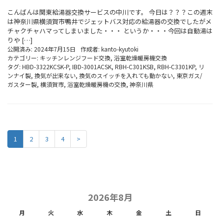
こんばんは関東給湯器交換サービスの中川です。 今日は？？？この週末
は神奈川県横須賀市鴨井でジェットバス対応の給湯器の交換でしたがメ
チャクチャハマってしまいました・・・ というか・・・今回は自動湯は
りや […]
公開済み: 2024年7月15日
作成者:
kanto-kyutoki
カテゴリー:
キッチンレンジフード交換
,
浴室乾燥暖房機交換
タグ:
HBD-3322KCSK-P
,
IBD-3001ACSK
,
RBH-C301KSB
,
RBH-C3301KP
,
リ
ンナイ製
,
換気が出来ない
,
換気のスイッチを入れても動かない
,
東京ガス/
ガスター製
,
横須賀市
,
浴室乾燥暖房機の交換
,
神奈川県
1
2
3
4
>
2026年8月
月
火
水
木
金
土
日