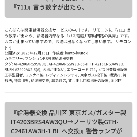
『711』言う数字が出たら、
こんばんは関東給湯器交換サービスの中川です。 リモコンに『711』言
う数字が出たら、給湯器内部なる『ガス電磁弁駆動回路の異常』です。
ガスが止まっていますので、お湯は出なくなってしまいます。 リモコン
[…]
公開済み: 2025年12月15日
作成者:
kanto-kyutoki
カテゴリー:
マンションPS設置給湯器交換
タグ:
AT-4200ARS9SW3Q
,
AT-4200ARSSW3Q-56-H
,
HT4216CRS9AW3Q
,
RUFH-A2400AU2-3(A)
,
お湯が出ない
,
エラーコード 711
,
ガス消費機器設置
工事監督者
,
リンナイ製
,
レディアントシティ
,
東京ガス/松下製
,
横浜市
,
特
監法
,
神奈川県
,
給湯器交換
,
緊急対応
,
貸し出し用給湯器の設置
,
金沢区
『給湯器交換 品川区 東京ガス/ガスター製
IT4203BRS4AW3QU→ノーリツ製GTH-
C2461AW3H-1 BL へ交換』警告ランプが