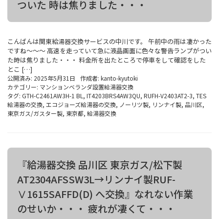
ついた 時は焦りました・・・
こんばんは関東給湯器交換サービスの中川です。 午前中の雨は凄かった
ですね～～～ 高速を走っていて急に液晶画面に色々な警告ランプがつい
た時は焦りました・・・ 料金所を出たところで停車をして確認をした
とこ […]
公開済み: 2025年5月31日
作成者:
kanto-kyutoki
カテゴリー:
マンションベランダ設置給湯器交換
タグ:
GTH-C2461AW3H-1 BL
,
IT4203BRS4AW3QU
,
RUFH-V2403AT2-3
,
TES
給湯器の交換
,
エコジョーズ給湯器の交換
,
ノーリツ製
,
リンナイ製
,
品川区
,
東京ガス/ガスター製
,
東京都
,
給湯器交換
『給湯器交換 品川区 東京ガス/松下製
AT2304AFSSW3L→リンナイ製RUF-
Ⅴ1615SAFFD(D) へ交換』なれない作業
のせいか・・・ 疲れが凄くて・・・