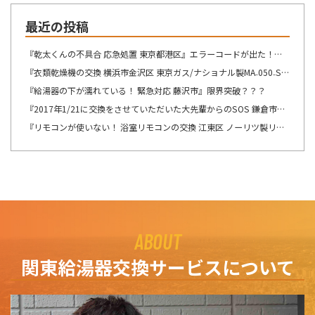
最近の投稿
『乾太くんの不具合 応急処置 東京都港区』エラーコードが出た！！！
『衣類乾燥機の交換 横浜市金沢区 東京ガス/ナショナル製MA₋050₋ST→リンナイ製RDT-54S-SV へ交換』想像が出来ないですね・・・
『給湯器の下が濡れている！ 緊急対応 藤沢市』限界突破？？？
『2017年1/21に交換をさせていただいた大先輩からのSOS 鎌倉市』この週末は、少しゆっくり出来そうです！！！
『リモコンが使いない！ 浴室リモコンの交換 江東区 ノーリツ製リモコン RC-8201Sの交換』自然の驚異を感じますね。
ABOUT
関東給湯器交換サービスについて