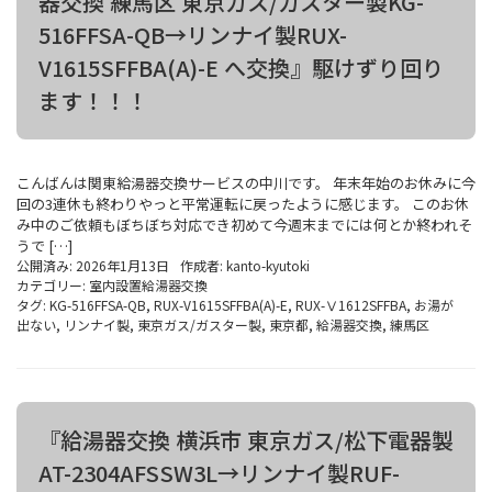
器交換 練馬区 東京ガス/ガスター製KG-
516FFSA-QB→リンナイ製RUX-
V1615SFFBA(A)-E へ交換』駆けずり回り
ます！！！
こんばんは関東給湯器交換サービスの中川です。 年末年始のお休みに今
回の3連休も終わりやっと平常運転に戻ったように感じます。 このお休
み中のご依頼もぼちぼち対応でき初めて今週末までには何とか終われそ
うで […]
公開済み: 2026年1月13日
作成者:
kanto-kyutoki
カテゴリー:
室内設置給湯器交換
タグ:
KG-516FFSA-QB
,
RUX-V1615SFFBA(A)-E
,
RUX-Ⅴ1612SFFBA
,
お湯が
出ない
,
リンナイ製
,
東京ガス/ガスター製
,
東京都
,
給湯器交換
,
練馬区
『給湯器交換 横浜市 東京ガス/松下電器製
AT-2304AFSSW3L→リンナイ製RUF-