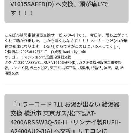
V1615SAFFD(D) へ交換』頭が痛いで
す！！！
こんばんは関東給湯器交換サービスの中川です。 今日は、雨も上がって
くれて助かりました。しかも寒くもなくて！！！ メーカーも25(木)が最
終の発注になります。 1/5(月)からですがこの日はいつ入ってく […]
公開済み: 2025年12月21日
作成者:
kanto-kyutoki
カテゴリー:
マンションPS設置給湯器交換
タグ:
AT-2304AFSSW3L
,
RUF-V1615SAFFD(D)
,
ガス消費機器設置工事監督
者
,
リンナイ製
,
保土ヶ谷区
,
東京ガス/松下製
,
横浜市
,
特監法
,
神奈川県
,
給
湯器交換
『エラーコード 711 お湯が出ない 給湯器
交換 横浜市 東京ガス/松下製AT-
4200ARSSW3Q-56-H→リンナイ製RUFH-
A2400AU2-3(A) へ交換』リモコンに