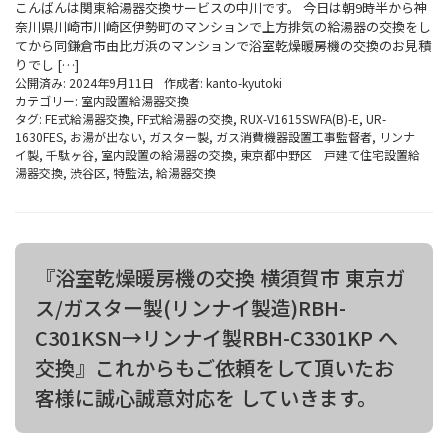
こんばんは関東給湯器交換サービスの中川です。 今日は朝9時半から神
奈川県川崎市川崎区伊勢町のマンションで上方排気の給湯器の交換をし
てから同鎌倉市由比ガ浜のマンションで浴室乾燥暖房機の交換のお見積
りでし […]
公開済み: 2024年9月11日
作成者:
kanto-kyutoki
カテゴリー:
室内設置給湯器交換
タグ:
FE式給湯器交換
,
FF式給湯器の交換
,
RUX-V1615SWFA(B)-E
,
UR-
1630FES
,
お湯が出ない
,
ガスター製
,
ガス消費機器設置工事監督者
,
リンナ
イ製
,
千駄ヶ谷
,
室内設置の給湯器の交換
,
東京都中野区 戸建て住宅設置給
湯器交換
,
渋谷区
,
特監法
,
給湯器交換
『浴室乾燥暖房機の交換 横須賀市 東京ガ
ス/ガスター製(リンナイ製造)RBH-
C301KSN→リンナイ製RBH-C3301KP へ
交換』これからもご依頼をして頂いたお
客様に誠心誠意対応を していきます。