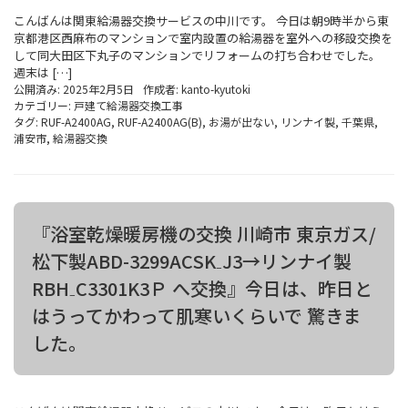
こんばんは関東給湯器交換サービスの中川です。 今日は朝9時半から東
京都港区西麻布のマンションで室内設置の給湯器を室外への移設交換を
して同大田区下丸子のマンションでリフォームの打ち合わせでした。
週末は […]
公開済み: 2025年2月5日
作成者:
kanto-kyutoki
カテゴリー:
戸建て給湯器交換工事
タグ:
RUF-A2400AG
,
RUF-A2400AG(B)
,
お湯が出ない
,
リンナイ製
,
千葉県
,
浦安市
,
給湯器交換
『浴室乾燥暖房機の交換 川崎市 東京ガス/
松下製ABD-3299ACSK₋J3→リンナイ製
RBH₋C3301K3Ｐ へ交換』今日は、昨日と
はうってかわって肌寒いくらいで 驚きま
した。