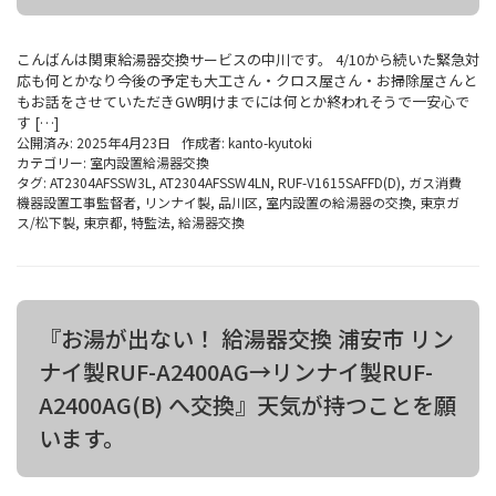
こんばんは関東給湯器交換サービスの中川です。 4/10から続いた緊急対
応も何とかなり今後の予定も大工さん・クロス屋さん・お掃除屋さんと
もお話をさせていただきGW明けまでには何とか終われそうで一安心で
す […]
公開済み: 2025年4月23日
作成者:
kanto-kyutoki
カテゴリー:
室内設置給湯器交換
タグ:
AT2304AFSSW3L
,
AT2304AFSSW4LN
,
RUF-V1615SAFFD(D)
,
ガス消費
機器設置工事監督者
,
リンナイ製
,
品川区
,
室内設置の給湯器の交換
,
東京ガ
ス/松下製
,
東京都
,
特監法
,
給湯器交換
『お湯が出ない！ 給湯器交換 浦安市 リン
ナイ製RUF-A2400AG→リンナイ製RUF-
A2400AG(B) へ交換』天気が持つことを願
います。