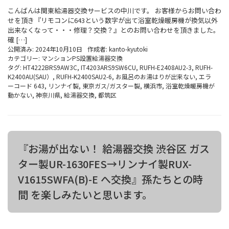
こんばんは関東給湯器交換サービスの中川です。 お客様からお問い合わ
せを頂き『リモコンに643という数字が出て浴室乾燥暖房機が換気以外
出来なくなって・・・修理？交換？』とのお問い合わせを頂きました。
確 […]
公開済み: 2024年10月10日
作成者:
kanto-kyutoki
カテゴリー:
マンションPS設置給湯器交換
タグ:
HT4222BRS9AW3C
,
IT4203ARS9SW6CU
,
RUFH-E2408AU2-3
,
RUFH-
K2400AU(SAU）
,
RUFH-K2400SAU2-6
,
お風呂のお湯はりが出来ない
,
エラ
ーコード 643
,
リンナイ製
,
東京ガス/ガスター製
,
横浜市
,
浴室乾燥暖房機が
動かない
,
神奈川県
,
給湯器交換
,
都筑区
『お湯が出ない！ 給湯器交換 渋谷区 ガス
ター製UR-1630FES→リンナイ製RUX-
V1615SWFA(B)-E へ交換』孫たちとの時
間 を楽しみたいと思います。