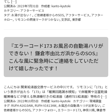
てし […]
公開済み: 2023年7月31日
作成者:
kanto-kyutoki
カテゴリー:
アフターサービス
タグ:
お湯が出ない！
,
ご依頼者様からのSOS
,
アフターサービス
,
アフター
ホロー
,
リモコンの燃焼マークがつかない
,
文京区
,
東京都
『エラーコード173 お風呂の自動湯ハリが
できない！ 鎌倉市由比ガ浜からのSOS』
こんな風に緊急時にご連絡をしていただ
けて嬉しかったです！
こんにちは 関東給湯器交換サービスの中川です。 リモコンに「173」と
いう表示が出たら 「173」は「暖房回路漏水検知」で床暖房や浴室乾燥
暖房機などが使える熱源機付きの給湯器（通称TES給湯器）特有の […]
公開済み: 2022年10月5日
作成者:
kanto-kyutoki
カテゴリー:
現場調査
タグ:
RUFH-A1610AW
,
RUFH-V1613AW
,
お風呂の自動湯ハリが出来ない
,
ご
依頼者様からのSOS
,
アフターフォロー
,
エラーコード173
,
神奈川県
,
鎌倉市