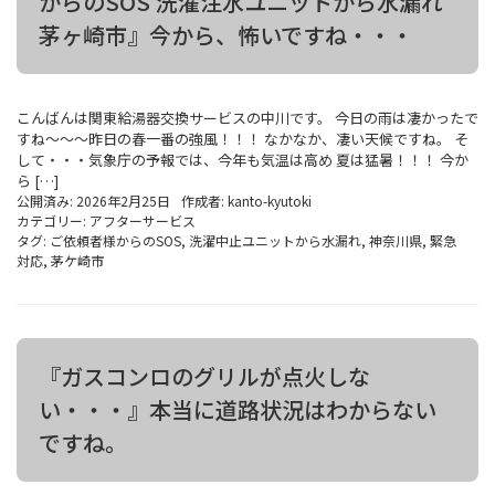
からのSOS 洗濯注水ユニットから水漏れ
茅ヶ崎市』今から、怖いですね・・・
こんばんは関東給湯器交換サービスの中川です。 今日の雨は凄かったで
すね～～～昨日の春一番の強風！！！ なかなか、凄い天候ですね。 そ
して・・・気象庁の予報では、今年も気温は高め 夏は猛暑！！！ 今か
ら […]
公開済み: 2026年2月25日
作成者:
kanto-kyutoki
カテゴリー:
アフターサービス
タグ:
ご依頼者様からのSOS
,
洗濯中止ユニットから水漏れ
,
神奈川県
,
緊急
対応
,
茅ケ崎市
『ガスコンロのグリルが点火しな
い・・・』本当に道路状況はわからない
ですね。