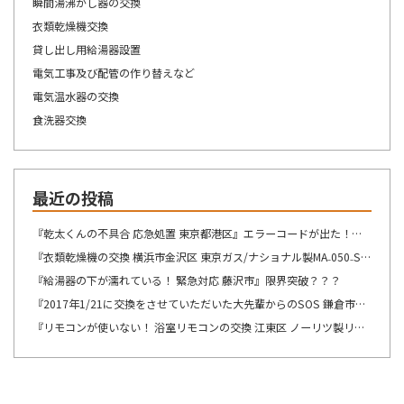
瞬間湯沸かし器の交換
衣類乾燥機交換
貸し出し用給湯器設置
電気工事及び配管の作り替えなど
電気温水器の交換
食洗器交換
最近の投稿
『乾太くんの不具合 応急処置 東京都港区』エラーコードが出た！！！
『衣類乾燥機の交換 横浜市金沢区 東京ガス/ナショナル製MA₋050₋ST→リンナイ製RDT-54S-SV へ交換』想像が出来ないですね・・・
『給湯器の下が濡れている！ 緊急対応 藤沢市』限界突破？？？
『2017年1/21に交換をさせていただいた大先輩からのSOS 鎌倉市』この週末は、少しゆっくり出来そうです！！！
『リモコンが使いない！ 浴室リモコンの交換 江東区 ノーリツ製リモコン RC-8201Sの交換』自然の驚異を感じますね。