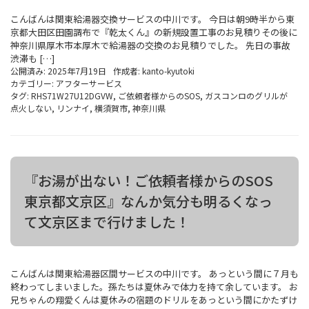
こんばんは関東給湯器交換サービスの中川です。 今日は朝9時半から東
京都大田区田園調布で『乾太くん』の新規設置工事のお見積りその後に
神奈川県厚木市本厚木で給湯器の交換のお見積りでした。 先日の事故
渋滞も […]
公開済み: 2025年7月19日
作成者:
kanto-kyutoki
カテゴリー:
アフターサービス
タグ:
RHS71W27U12DGVW
,
ご依頼者様からのSOS
,
ガスコンロのグリルが
点火しない
,
リンナイ
,
横須賀市
,
神奈川県
『お湯が出ない！ご依頼者様からのSOS
東京都文京区』なんか気分も明るくなっ
て文京区まで行けました！
こんばんは関東給湯器区間サービスの中川です。 あっという間に７月も
終わってしまいました。孫たちは夏休みで体力を持て余しています。 お
兄ちゃんの翔愛くんは夏休みの宿題のドリルをあっという間にかたずけ