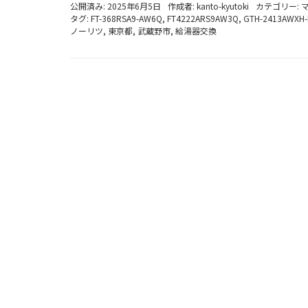
公開済み: 2025年6月5日
作成者:
kanto-kyutoki
カテゴリー:
タグ:
FT-368RSA9-AW6Q
,
FT4222ARS9AW3Q
,
GTH-2413AWXH-
ノーリツ
,
東京都
,
武蔵野市
,
給湯器交換