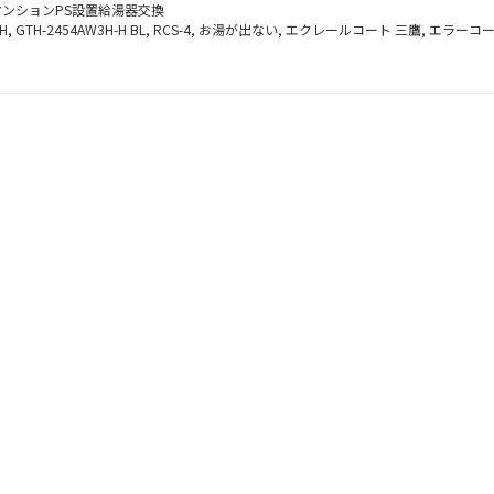
マンションPS設置給湯器交換
H
,
GTH-2454AW3H-H BL
,
RCS-4
,
お湯が出ない
,
エクレールコート 三鷹
,
エラーコード