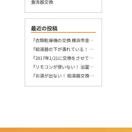
食洗器交換
最近の投稿
『衣類乾燥機の交換 横浜市金沢区 東京ガス/ナショナル製MA₋050₋ST→リンナイ製RDT-54S-SV へ交換』想像が出来ないですね・・・
『給湯器の下が濡れている！ 緊急対応 藤沢市』限界突破？？？
『2017年1/21に交換をさせていただいた大先輩からのSOS 鎌倉市』この週末は、少しゆっくり出来そうです！！！
『リモコンが使いない！ 浴室リモコンの交換 江東区 ノーリツ製リモコン RC-8201Sの交換』自然の驚異を感じますね。
『お湯が出ない！ 給湯器交換 松戸市 パロマ製PH-16CWQ4→リンナイ製RUX-A1616B(A)-E へ交換』ここの所、リモコンの不具合のご連絡を多くて驚きます。