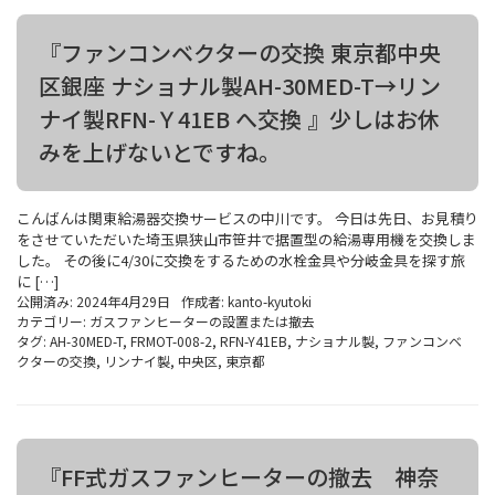
『ファンコンベクターの交換 東京都中央
区銀座 ナショナル製AH-30MED-T→リン
ナイ製RFN-Ｙ41EB へ交換 』少しはお休
みを上げないとですね。
こんばんは関東給湯器交換サービスの中川です。 今日は先日、お見積り
をさせていただいた埼玉県狭山市笹井で据置型の給湯専用機を交換しま
した。 その後に4/30に交換をするための水栓金具や分岐金具を探す旅
に […]
公開済み: 2024年4月29日
作成者:
kanto-kyutoki
カテゴリー:
ガスファンヒーターの設置または撤去
タグ:
AH-30MED-T
,
FRMOT-008-2
,
RFN-Y41EB
,
ナショナル製
,
ファンコンベ
クターの交換
,
リンナイ製
,
中央区
,
東京都
『FF式ガスファンヒーターの撤去 神奈