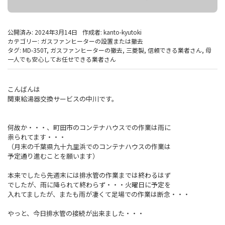
公開済み: 2024年3月14日
作成者:
kanto-kyutoki
カテゴリー:
ガスファンヒーターの設置または撤去
タグ:
MD-350T
,
ガスファンヒーターの撤去
,
三菱製
,
信頼できる業者さん
,
母
一人でも安心してお任せできる業者さん
こんばんは
関東給湯器交換サービスの中川です。
何故か・・・、町田市のコンテナハウスでの作業は雨に
祟られてます・・・
（月末の千葉県九十九里浜でのコンテナハウスの作業は
予定通り進むことを願います）
本来でしたら先週末には排水管の作業までは終わるはず
でしたが、雨に降られて終わらず・・・火曜日に予定を
入れてましたが、またも雨が凄くて足場での作業は断念・・・
やっと、今日排水管の接続が出来ました・・・