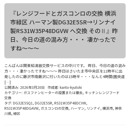
『レンジフードとガスコンロの交換 横浜
市緑区 ハーマン製DG32E5SR→リンナイ
製RS31W35P48DGVW へ交換 そのⅡ』昨
日、今日の道の混み方・・・ 凄かったで
すね～～～
こんばんは関東給湯器交換サービスの中川です。 昨日、今日の道の混み
方・・・凄かったですね～～～ 昨日はさいたま市中央区を11時半に出
発したのに藤沢市南藤沢に付いたのは15時半・・・なんと4時間(圏央道
[…]
公開済み: 2026年3月20日
作成者:
kanto-kyutoki
カテゴリー:
ガスファンヒーターの設置または撤去
,
キッチンレンジフード
交換
タグ:
DG32E5SQ1
,
DG32E5SR
,
RS31W35P48DCVW
,
RS31W35P48DGAVW
,
ガスコンロの交換
,
ハーマン
,
リンナイ
,
横浜市
,
神奈
川県
,
緑区