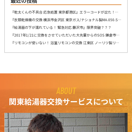
最近の投稿
『乾太くんの不具合 応急処置 東京都港区』エラーコードが出た！！！
『衣類乾燥機の交換 横浜市金沢区 東京ガス/ナショナル製MA₋050₋ST→リンナイ製RDT-54S-SV へ交換』想像が出来ないですね・・・
『給湯器の下が濡れている！ 緊急対応 藤沢市』限界突破？？？
『2017年1/21に交換をさせていただいた大先輩からのSOS 鎌倉市』この週末は、少しゆっくり出来そうです！！！
『リモコンが使いない！ 浴室リモコンの交換 江東区 ノーリツ製リモコン RC-8201Sの交換』自然の驚異を感じますね。
ABOUT
関東給湯器交換サービスについて