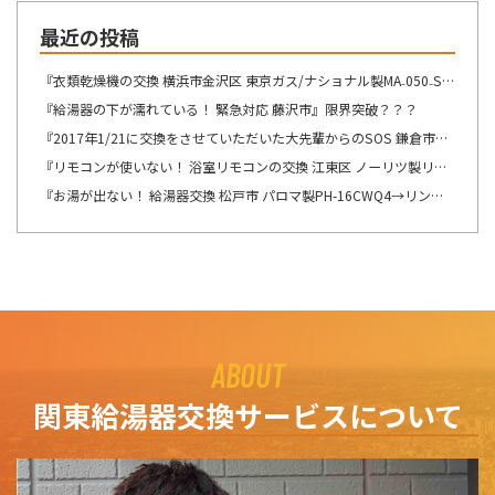
最近の投稿
『衣類乾燥機の交換 横浜市金沢区 東京ガス/ナショナル製MA₋050₋ST→リンナイ製RDT-54S-SV へ交換』想像が出来ないですね・・・
『給湯器の下が濡れている！ 緊急対応 藤沢市』限界突破？？？
『2017年1/21に交換をさせていただいた大先輩からのSOS 鎌倉市』この週末は、少しゆっくり出来そうです！！！
『リモコンが使いない！ 浴室リモコンの交換 江東区 ノーリツ製リモコン RC-8201Sの交換』自然の驚異を感じますね。
『お湯が出ない！ 給湯器交換 松戸市 パロマ製PH-16CWQ4→リンナイ製RUX-A1616B(A)-E へ交換』ここの所、リモコンの不具合のご連絡を多くて驚きます。
ABOUT
関東給湯器交換サービスについて