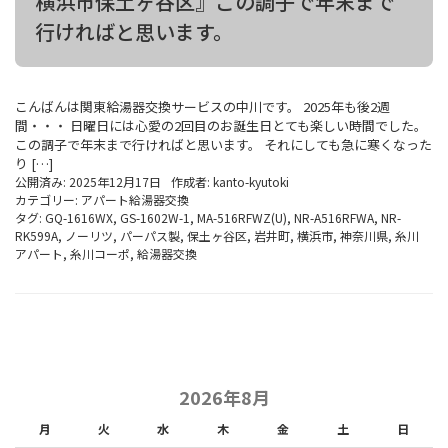
横浜市保土ヶ谷区』この調子で年末まで
行ければと思います。
こんばんは関東給湯器交換サービスの中川です。 2025年も後2週
間・・・ 日曜日には心愛の2回目のお誕生日とても楽しい時間でした。
この調子で年末まで行ければと思います。 それにしても急に寒くなった
り […]
公開済み: 2025年12月17日
作成者:
kanto-kyutoki
カテゴリー:
アパート給湯器交換
タグ:
GQ-1616WX
,
GS-1602W-1
,
MA-516RFWZ(U)
,
NR-A516RFWA
,
NR-
RK599A
,
ノーリツ
,
パーパス製
,
保土ヶ谷区
,
岩井町
,
横浜市
,
神奈川県
,
糸川
アパート
,
糸川コーポ
,
給湯器交換
2026年8月
月
火
水
木
金
土
日