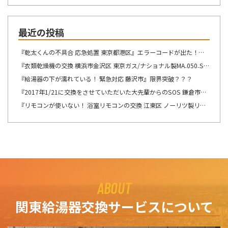
最近の投稿
『乾太くんの不具合 応急処置 東京都港区』エラーコードが出た！！！
『衣類乾燥機の交換 横浜市金沢区 東京ガス/ナショナル製MA₋050₋ST→リンナイ製RDT-54S-SV へ交換』想像が出来ないですね・・・
『給湯器の下が濡れている！ 緊急対応 藤沢市』限界突破？？？
『2017年1/21に交換をさせていただいた大先輩からのSOS 鎌倉市』この週末は、少しゆっくり出来そうです！！！
『リモコンが使いない！ 浴室リモコンの交換 江東区 ノーリツ製リモコン RC-8201Sの交換』自然の驚異を感じますね。
ABOUT
関東給湯器交換サービスについて