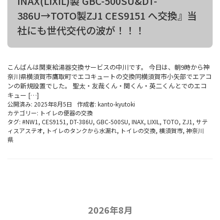
INAX(LIXIL)製 GBC-500SU&DT-
386U→TOTO製ZJ1 CES9151 へ交換』当
社にも世代交代の波が！！！
こんばんは関東給湯器交換サービスの中川です。 今日は、朝9時から神
奈川県横須賀市鷹取町でエコキュートの交換同横須賀市小矢部でエアコ
ンの新規設置でした。 聖太・友哉くん・関くん・英二くんとでのエコ
キュー […]
公開済み: 2025年8月5日
作成者:
kanto-kyutoki
カテゴリー:
トイレの便器の交換
タグ:
#NW1
,
CES9151
,
DT-386U
,
GBC-500SU
,
INAX
,
LIXIL
,
TOTO
,
ZJ1
,
サテ
ィスアステオ
,
トイレのタンクから水漏れ
,
トイレの交換
,
横須賀市
,
神奈川
県
2026年8月