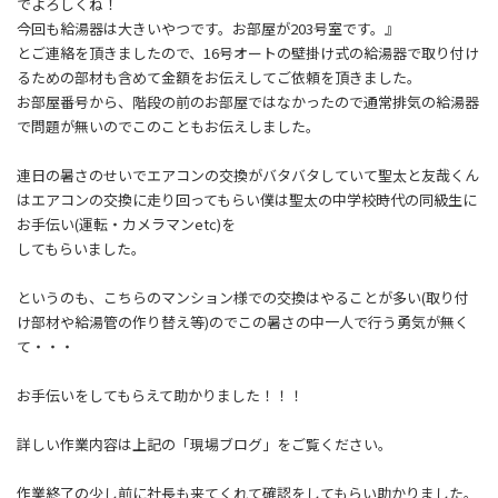
でよろしくね！
今回も給湯器は大きいやつです。お部屋が203号室です。』
とご連絡を頂きましたので、16号オートの壁掛け式の給湯器で取り付け
るための部材も含めて金額をお伝えしてご依頼を頂きました。
お部屋番号から、階段の前のお部屋ではなかったので通常排気の給湯器
で問題が無いのでこのこともお伝えしました。
連日の暑さのせいでエアコンの交換がバタバタしていて聖太と友哉くん
はエアコンの交換に走り回ってもらい僕は聖太の中学校時代の同級生に
お手伝い(運転・カメラマンetc)を
してもらいました。
というのも、こちらのマンション様での交換はやることが多い(取り付
け部材や給湯管の作り替え等)のでこの暑さの中一人で行う勇気が無く
て・・・
お手伝いをしてもらえて助かりました！！！
詳しい作業内容は上記の「現場ブログ」をご覧ください。
作業終了の少し前に社長も来てくれて確認をしてもらい助かりました。