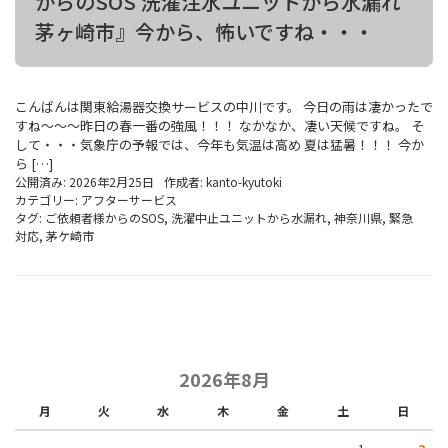
からのSOS 洗濯注水ユニットから水漏れ
茅ヶ崎市』今から、怖いですね・・・
こんばんは関東給湯器交換サービスの中川です。 今日の雨は凄かったで
すね～～～昨日の春一番の強風！！！ なかなか、凄い天候ですね。 そ
して・・・気象庁の予報では、今年も気温は高め 夏は猛暑！！！ 今か
ら […]
公開済み: 2026年2月25日
作成者:
kanto-kyutoki
カテゴリー:
アフターサービス
タグ:
ご依頼者様からのSOS
,
洗濯中止ユニットから水漏れ
,
神奈川県
,
緊急
対応
,
茅ケ崎市
2026年8月
月
火
水
木
金
土
日