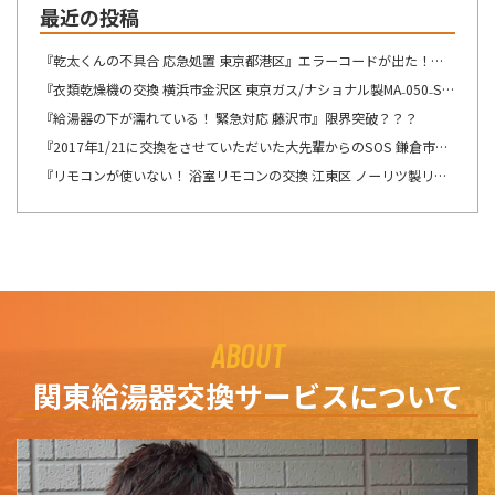
最近の投稿
『乾太くんの不具合 応急処置 東京都港区』エラーコードが出た！！！
『衣類乾燥機の交換 横浜市金沢区 東京ガス/ナショナル製MA₋050₋ST→リンナイ製RDT-54S-SV へ交換』想像が出来ないですね・・・
『給湯器の下が濡れている！ 緊急対応 藤沢市』限界突破？？？
『2017年1/21に交換をさせていただいた大先輩からのSOS 鎌倉市』この週末は、少しゆっくり出来そうです！！！
『リモコンが使いない！ 浴室リモコンの交換 江東区 ノーリツ製リモコン RC-8201Sの交換』自然の驚異を感じますね。
ABOUT
関東給湯器交換サービスについて