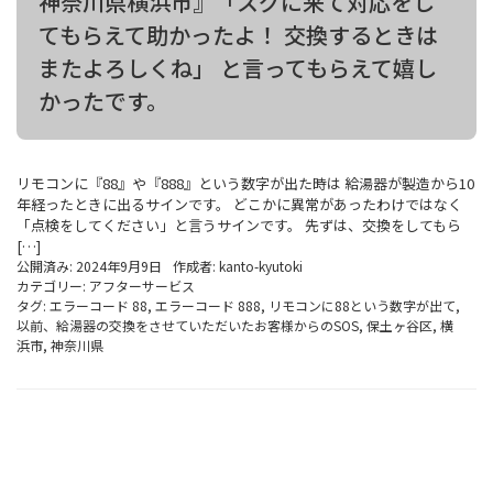
神奈川県横浜市』「スグに来て対応をし
てもらえて助かったよ！ 交換するときは
またよろしくね」 と言ってもらえて嬉し
かったです。
リモコンに『88』や『888』という数字が出た時は 給湯器が製造から10
年経ったときに出るサインです。 どこかに異常があったわけではなく
「点検をしてください」と言うサインです。 先ずは、交換をしてもら
[…]
公開済み: 2024年9月9日
作成者:
kanto-kyutoki
カテゴリー:
アフターサービス
タグ:
エラーコード 88
,
エラーコード 888
,
リモコンに88という数字が出て
,
以前、給湯器の交換をさせていただいたお客様からのSOS
,
保土ヶ谷区
,
横
浜市
,
神奈川県