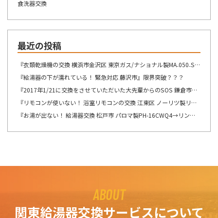
食洗器交換
最近の投稿
『衣類乾燥機の交換 横浜市金沢区 東京ガス/ナショナル製MA₋050₋ST→リンナイ製RDT-54S-SV へ交換』想像が出来ないですね・・・
『給湯器の下が濡れている！ 緊急対応 藤沢市』限界突破？？？
『2017年1/21に交換をさせていただいた大先輩からのSOS 鎌倉市』この週末は、少しゆっくり出来そうです！！！
『リモコンが使いない！ 浴室リモコンの交換 江東区 ノーリツ製リモコン RC-8201Sの交換』自然の驚異を感じますね。
『お湯が出ない！ 給湯器交換 松戸市 パロマ製PH-16CWQ4→リンナイ製RUX-A1616B(A)-E へ交換』ここの所、リモコンの不具合のご連絡を多くて驚きます。
ABOUT
関東給湯器交換サービスについて