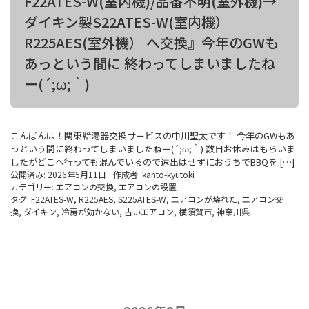
F22ATES-W(室内機)/品番不明(室外機)→
ダイキン製S22ATES-W(室内機）
R225AES(室外機） へ交換』今年のGWも
あっという間に 終わってしまいましたね
ー(´;ω;｀)
こんばんは！関東給湯器交換サービスの中川聖太です！ 今年のGWもあ
っという間に終わってしまいましたねー(´;ω;｀) 数日お休みはもらいま
したがどこへ行っても混んでいるので遠出はせずにおうちでBBQを […]
公開済み: 2026年5月11日
作成者:
kanto-kyutoki
カテゴリー:
エアコンの交換
,
エアコンの設置
タグ:
F22ATES-W
,
R225AES
,
S225ATES-W
,
エアコンが壊れた
,
エアコン交
換
,
ダイキン
,
冷房が効かない
,
古いエアコン
,
横須賀市
,
神奈川県