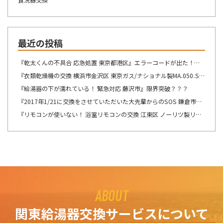
最近の投稿
『乾太くんの不具合 応急処置 東京都港区』エラーコードが出た！！！
『衣類乾燥機の交換 横浜市金沢区 東京ガス/ナショナル製MA₋050₋ST→リンナイ製RDT-54S-SV へ交換』想像が出来ないですね・・・
『給湯器の下が濡れている！ 緊急対応 藤沢市』限界突破？？？
『2017年1/21に交換をさせていただいた大先輩からのSOS 鎌倉市』この週末は、少しゆっくり出来そうです！！！
『リモコンが使いない！ 浴室リモコンの交換 江東区 ノーリツ製リモコン RC-8201Sの交換』自然の驚異を感じますね。
ABOUT
関東給湯器交換サービスについて