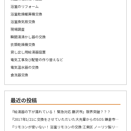
浴室のリフォーム
浴室乾燥暖房機交換
浴室換気扇交換
現場調査
瞬間湯沸かし器の交換
衣類乾燥機交換
貸し出し用給湯器設置
電気工事及び配管の作り替えなど
電気温水器の交換
食洗器交換
最近の投稿
『給湯器の下が濡れている！ 緊急対応 藤沢市』限界突破？？？
『2017年1/21に交換をさせていただいた大先輩からのSOS 鎌倉市』この週末は、少しゆっくり出来そうです！！！
『リモコンが使いない！ 浴室リモコンの交換 江東区 ノーリツ製リモコン RC-8201Sの交換』自然の驚異を感じますね。