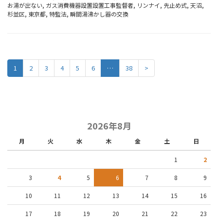
お湯が出ない
,
ガス消費機器設置設置工事監督者
,
リンナイ
,
先止め式
,
天沼
,
杉並区
,
東京都
,
特監法
,
瞬間湯沸かし器の交換
1
2
3
4
5
6
…
38
>
2026年8月
月
火
水
木
金
土
日
1
2
3
4
5
6
7
8
9
10
11
12
13
14
15
16
17
18
19
20
21
22
23