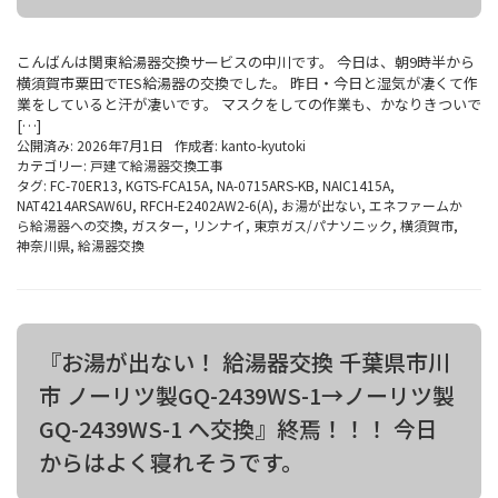
こんばんは関東給湯器交換サービスの中川です。 今日は、朝9時半から
横須賀市粟田でTES給湯器の交換でした。 昨日・今日と湿気が凄くて作
業をしていると汗が凄いです。 マスクをしての作業も、かなりきついで
[…]
公開済み: 2026年7月1日
作成者:
kanto-kyutoki
カテゴリー:
戸建て給湯器交換工事
タグ:
FC-70ER13
,
KGTS-FCA15A
,
NA-0715ARS-KB
,
NAIC1415A
,
NAT4214ARSAW6U
,
RFCH-E2402AW2-6(A)
,
お湯が出ない
,
エネファームか
ら給湯器への交換
,
ガスター
,
リンナイ
,
東京ガス/パナソニック
,
横須賀市
,
神奈川県
,
給湯器交換
『お湯が出ない！ 給湯器交換 千葉県市川
市 ノーリツ製GQ-2439WS-1→ノーリツ製
GQ-2439WS-1 へ交換』終焉！！！ 今日
からはよく寝れそうです。