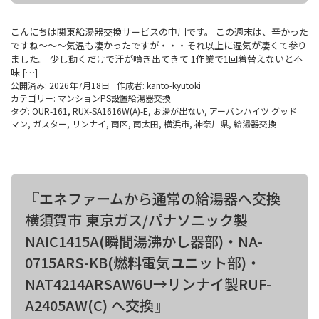
こんにちは関東給湯器交換サービスの中川です。 この週末は、辛かった
ですね～～～気温も凄かったですが・・・それ以上に湿気が凄くて参り
ました。 少し動くだけで汗が噴き出てきて 1作業で1回着替えないと不
味 […]
公開済み: 2026年7月18日
作成者:
kanto-kyutoki
カテゴリー:
マンションPS設置給湯器交換
タグ:
OUR-161
,
RUX-SA1616W(A)-E
,
お湯が出ない
,
アーバンハイツ グッド
マン
,
ガスター
,
リンナイ
,
南区
,
南太田
,
横浜市
,
神奈川県
,
給湯器交換
『エネファームから通常の給湯器へ交換
横須賀市 東京ガス/パナソニック製
NAIC1415A(瞬間湯沸かし器部)・NA-
0715ARS-KB(燃料電気ユニット部)・
NAT4214ARSAW6U→リンナイ製RUF-
A2405AW(C) へ交換』