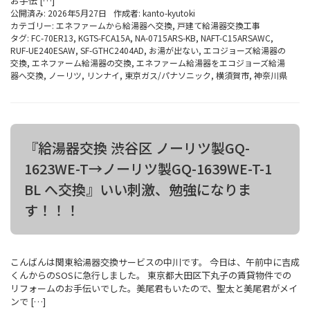
お手伝 […]
公開済み: 2026年5月27日
作成者:
kanto-kyutoki
カテゴリー:
エネファームから給湯器へ交換
,
戸建て給湯器交換工事
タグ:
FC-70ER13
,
KGTS-FCA15A
,
NA-0715ARS-KB
,
NAFT-C15ARSAWC
,
RUF-UE240ESAW
,
SF-GTHC2404AD
,
お湯が出ない
,
エコジョーズ給湯器の
交換
,
エネファーム給湯器の交換
,
エネファーム給湯器をエコジョーズ給湯
器へ交換
,
ノーリツ
,
リンナイ
,
東京ガス/パナソニック
,
横須賀市
,
神奈川県
『給湯器交換 渋谷区 ノーリツ製GQ-
1623WE-T→ノーリツ製GQ-1639WE-T-1
BL へ交換』いい刺激、勉強になりま
す！！！
こんばんは関東給湯器交換サービスの中川です。 今日は、午前中に吉成
くんからのSOSに急行しました。 東京都大田区下丸子の賃貸物件での
リフォームのお手伝いでした。美尾君もいたので、聖太と美尾君がメイ
ンで […]