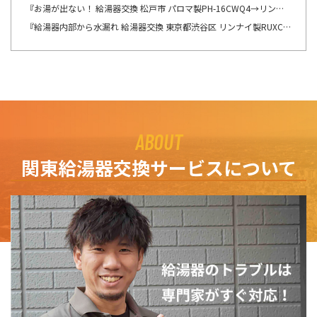
『お湯が出ない！ 給湯器交換 松戸市 パロマ製PH-16CWQ4→リンナイ製RUX-A1616B(A)-E へ交換』ここの所、リモコンの不具合のご連絡を多くて驚きます。
『給湯器内部から水漏れ 給湯器交換 東京都渋谷区 リンナイ製RUXC-V2403W→リンナイ製RUXC-A2400W(A) へ交換』苦行ですね！！！！！
ABOUT
関東給湯器交換サービスについて