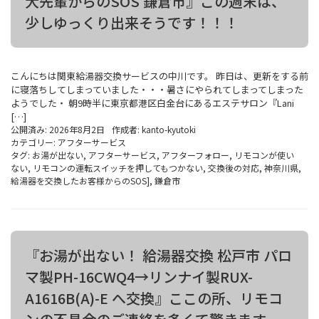
大先輩からのSOS 鎌倉市』この週末は、
少しゆっくり出来そうです！！！
こんにちは関東給湯器交換サービスの中川です。 昨日は、更新をする前
に寝落ちしてしまっていました・・・暑さにやられてしまってしまった
ようでした・ 朝9時半に東京都港区白金台にあるエステサロン『Lani
[…]
公開済み: 2026年8月2日
作成者:
kanto-kyutoki
カテゴリー:
アフターサービス
タグ:
お湯が出ない
,
アフターサービス
,
アフターフォロー
,
リモコンが使い
ない
,
リモコンの運転スイッチを押してもつかない
,
交換後の対応
,
神奈川県
,
給湯器を交換したお客様からのSOS]
,
鎌倉市
『お湯が出ない！ 給湯器交換 松戸市 パロ
マ製PH-16CWQ4→リンナイ製RUX-
A1616B(A)-E へ交換』ここの所、リモコ