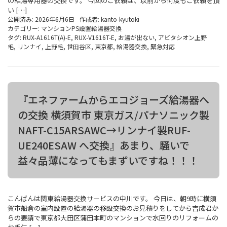
の給湯専用器の交換です。 今回のご依頼は、以前から何度もご依頼を頂
い […]
公開済み: 2026年6月6日
作成者:
kanto-kyutoki
カテゴリー:
マンションPS設置給湯器交換
タグ:
RUX-A1616T(A)-E
,
RUX-V1616T-E
,
お湯が出ない
,
アビタシオン上野
毛
,
リンナイ
,
上野毛
,
世田谷区
,
東京都
,
給湯器交換
,
緊急対応
『エネファームからエコジョーズ給湯器へ
の交換 横須賀市 東京ガス/パナソニック製
NAFT-C15ARSAWC→リンナイ製RUF-
UE240ESAW へ交換』あまり、騒いで
益々品薄になってもまずいですね！！！
こんばんは関東給湯器交換サービスの中川です。 今日は、朝9時に横須
賀市船倉の室内設置の給湯器の移設交換のお見積りをしてから吉成君か
らの要請で東京都大田区蒲田本町のマンションで水回りのリフォームの