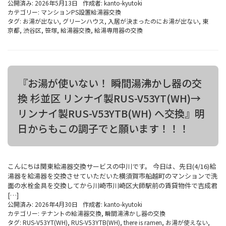
公開済み: 2026年5月13日
作成者:
kanto-kyutoki
カテゴリー:
マンションPS設置給湯器交換
タグ:
お湯が出ない
,
グリーンハウス
,
入居が決まったのにお湯が出ない
,
東
京都
,
渋谷区
,
笹塚
,
給湯器交換
,
給湯専用器の交換
『お湯が使いない！ 瞬間湯沸かし器の交
換 杉並区 リンナイ製RUS-V53YT(WH)→
リンナイ製RUS-V53YTB(WH) へ交換』明
日からもこの調子でと願います！！！
こんにちは関東給湯器交換サービスの中川です。 今日は、先日(4/16)給
湯器を給湯器を交換させていただいた横須賀市船越町のマンションで洗
面の水栓金具を交換してから川崎市川崎区大師駅前の賃貸物件で吉成君
[…]
公開済み: 2026年4月30日
作成者:
kanto-kyutoki
カテゴリー:
テナントの給湯器交換
,
瞬間湯沸かし器の交換
タグ:
RUS-V53YT(WH)
,
RUS-V53YTB(WH)
,
there is ramen
,
お湯が使えない
,