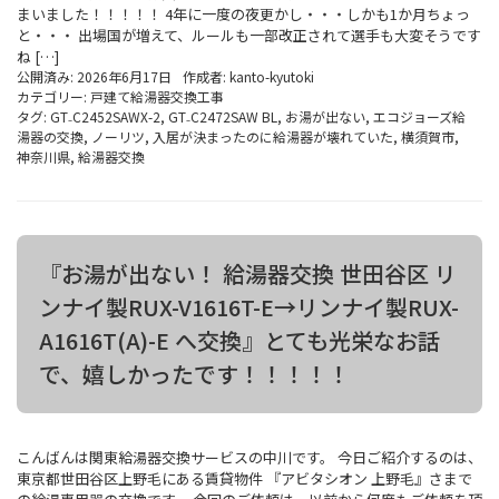
まいました！！！！！ 4年に一度の夜更かし・・・しかも1か月ちょっ
と・・・ 出場国が増えて、ルールも一部改正されて選手も大変そうです
ね […]
公開済み: 2026年6月17日
作成者:
kanto-kyutoki
カテゴリー:
戸建て給湯器交換工事
タグ:
GT₋C2452SAWX-2
,
GT₋C2472SAW BL
,
お湯が出ない
,
エコジョーズ給
湯器の交換
,
ノーリツ
,
入居が決まったのに給湯器が壊れていた
,
横須賀市
,
神奈川県
,
給湯器交換
『お湯が出ない！ 給湯器交換 世田谷区 リ
ンナイ製RUX-V1616T-E→リンナイ製RUX-
A1616T(A)-E へ交換』とても光栄なお話
で、嬉しかったです！！！！！
こんばんは関東給湯器交換サービスの中川です。 今日ご紹介するのは、
東京都世田谷区上野毛にある賃貸物件 『アビタシオン 上野毛』さまで