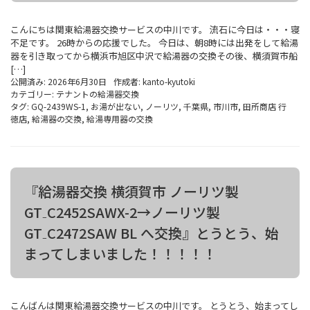
こんにちは関東給湯器交換サービスの中川です。 流石に今日は・・・寝
不足です。 26時からの応援でした。 今日は、朝8時には出発をして給湯
器を引き取ってから横浜市旭区中沢で給湯器の交換その後、横須賀市船
[…]
公開済み: 2026年6月30日
作成者:
kanto-kyutoki
カテゴリー:
テナントの給湯器交換
タグ:
GQ-2439WS-1
,
お湯が出ない
,
ノーリツ
,
千葉県
,
市川市
,
田所商店 行
徳店
,
給湯器の交換
,
給湯専用器の交換
『給湯器交換 横須賀市 ノーリツ製
GT₋C2452SAWX-2→ノーリツ製
GT₋C2472SAW BL へ交換』とうとう、始
まってしまいました！！！！！
こんばんは関東給湯器交換サービスの中川です。 とうとう、始まってし