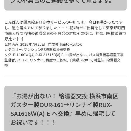
ンの不具合のご連絡を多くて驚きます。
こんばんは関東給湯器交換サービスの中川です。 今日も暑かったです
し、道も混んでいて参りました・・・ 朝7時半に出発をして東京都町田
市南大谷で浴槽の循環金具の不具合の対応その後に、神奈川県横須賀市
野比で […]
公開済み: 2026年7月25日
作成者:
kanto-kyutoki
カテゴリー:
マンションPS設置給湯器交換
タグ:
PH-16CWQ4
,
RUX-A1616B(A)-E
,
お湯が出ない
,
ガス消費機器設置工事
監督者
,
パロマ
,
リンナイ
,
再度のご依頼
,
千葉県
,
松戸市
,
特監法
,
給湯器交
換
『お湯が出ない！ 給湯器交換 横浜市南区
ガスター製OUR-161→リンナイ製RUX-
SA1616Ｗ(A)-E へ交換』早めに帰宅して
お祝いです！！！